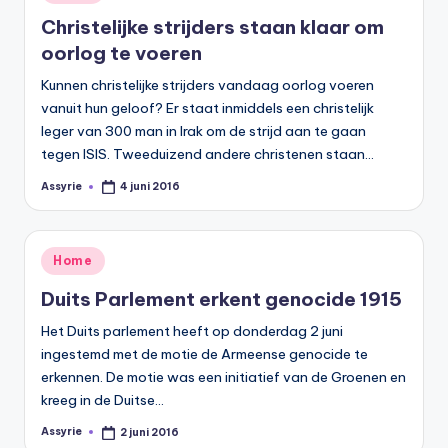
in
Christelijke strijders staan klaar om
oorlog te voeren
Kunnen christelijke strijders vandaag oorlog voeren
vanuit hun geloof? Er staat inmiddels een christelijk
leger van 300 man in Irak om de strijd aan te gaan
tegen ISIS. Tweeduizend andere christenen staan…
Assyrie
4 juni 2016
Geplaatst
door
Geplaatst
Home
in
Duits Parlement erkent genocide 1915
Het Duits parlement heeft op donderdag 2 juni
ingestemd met de motie de Armeense genocide te
erkennen. De motie was een initiatief van de Groenen en
kreeg in de Duitse…
Assyrie
2 juni 2016
Geplaatst