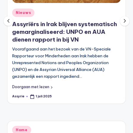
s
y
Geplaatst
Nieuws
in
ri
Assyriërs in Irak blijven systematisch
ë
gemarginaliseerd: UNPO en AUA
dienen rapport in bij VN
N
Voorafgaand aan het bezoek van de VN-Speciale
e
Rapporteur voor Minderheden aan Irak hebben de
d
Unrepresented Nations and Peoples Organization
(UNPO) en de Assyrian Universal Alliance (AUA)
e
gezamenlijk een rapport ingediend…
rl
Doorgaan met lezen
a
Assyrie
1 juli 2025
Geplaatst
n
door
d
Geplaatst
Home