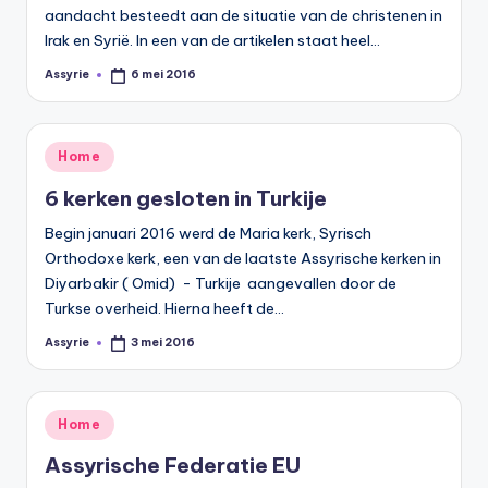
aandacht besteedt aan de situatie van de christenen in
Irak en Syrië. In een van de artikelen staat heel…
Assyrie
6 mei 2016
Geplaatst
door
Geplaatst
Home
in
6 kerken gesloten in Turkije
Begin januari 2016 werd de Maria kerk, Syrisch
Orthodoxe kerk, een van de laatste Assyrische kerken in
Diyarbakir ( Omid) - Turkije aangevallen door de
Turkse overheid. Hierna heeft de…
Assyrie
3 mei 2016
Geplaatst
door
Geplaatst
Home
in
Assyrische Federatie EU