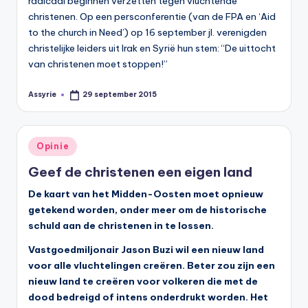
radicaal beginnen verzetten tegen vluchtende
christenen. Op een persconferentie (van de FPA en ‘Aid
to the church in Need’) op 16 september jl. verenigden
christelijke leiders uit Irak en Syrië hun stem: “De uittocht
van christenen moet stoppen!”
Assyrie
29 september 2015
Geplaatst
door
Geplaatst
Opinie
in
Geef de christenen een eigen land
De kaart van het Midden-Oosten moet opnieuw
getekend worden, onder meer om de historische
schuld aan de christenen in te lossen.
Vastgoedmiljonair Jason Buzi wil een nieuw land
voor alle vluchtelingen creëren. Beter zou zijn een
nieuw land te creëren voor volkeren die met de
dood bedreigd of intens onderdrukt worden. Het