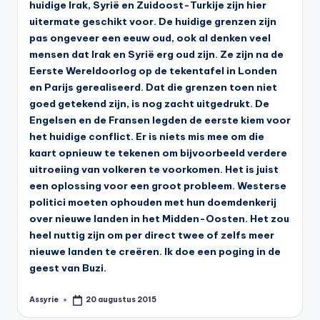
huidige Irak, Syrië en Zuidoost-Turkije zijn hier
uitermate geschikt voor. De huidige grenzen zijn
pas ongeveer een eeuw oud, ook al denken veel
mensen dat Irak en Syrië erg oud zijn. Ze zijn na de
Eerste Wereldoorlog op de tekentafel in Londen
en Parijs gerealiseerd. Dat die grenzen toen niet
goed getekend zijn, is nog zacht uitgedrukt. De
Engelsen en de Fransen legden de eerste kiem voor
het huidige conflict. Er is niets mis mee om die
kaart opnieuw te tekenen om bijvoorbeeld verdere
uitroeiing van volkeren te voorkomen. Het is juist
een oplossing voor een groot probleem. Westerse
politici moeten ophouden met hun doemdenkerij
over nieuwe landen in het Midden-Oosten. Het zou
heel nuttig zijn om per direct twee of zelfs meer
nieuwe landen te creëren. Ik doe een poging in de
geest van Buzi.
Assyrie
20 augustus 2015
Geplaatst
door