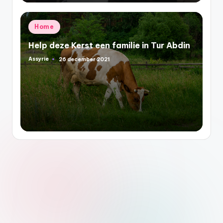
Geplaatst
Home
in
Help deze Kerst een familie in Tur Abdin
Assyrie
26 december 2021
Geplaatst
door