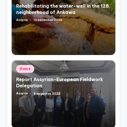
in
Rehabilitating the water-well in the 128
neighborhood of Ankawa
Assyrie
13 november 2024
Geplaatst
door
Geplaatst
Home
in
Report Assyrian-European Fieldwork
Delegation
Assyrie
9 augustus 2023
Geplaatst
door