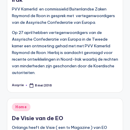
PVV Kamerlid en commissielid Buitenlandse Zaken
Raymond de Roon in gesprek met vertegenwoordigers
van de Assyrische Confederatie van Europa.
Op 27 april hebben vertegenwoordigers van de
Assyrische Confederatie van Europa in de Tweede
kamer een ontmoeting gehad met met PVV Kamerlid
Raymond de Roon. Hierbij is aandacht gevraagd voor
recente ontwikkelingen in Noord-Irak waarbij de rechten
van minderheden zijn geschonden door de Koerdische
autoriteiten.
Assyrie
8 mei 2016
Geplaatst
door
Geplaatst
Home
in
De Visie van de EO
Onlangs heeft de Visie ( een tv Magazine ) van EO