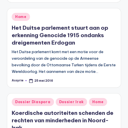
door
Geplaatst
Home
in
Het Duitse parlement stuurt aan op
erkenning Genocide 1915 ondanks
dreigementen Erdogan
Het Duitse parlement komt met een motie voor de
veroordeling van de genocide op de Armeense
bevolking door de Ottomaanse Turken tijdens de Eerste
Wereldoorlog. Het aannemen van deze motie…
Assyrie
25 mei 2016
Geplaatst
door
Geplaatst
Dossier Diaspora
Dossier Irak
Home
in
Koerdische autoriteiten schenden de
rechten van minderheden in Noord-
Irak