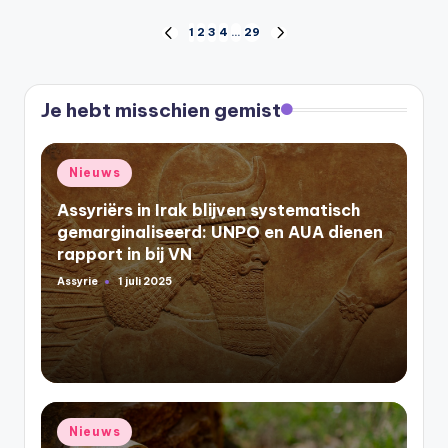
Berichten
1
2
3
4
…
29
VORIGE
VOLGENDE
PAGINA
PAGINA
paginering
Je hebt misschien gemist
Geplaatst
Nieuws
in
Assyriërs in Irak blijven systematisch
gemarginaliseerd: UNPO en AUA dienen
rapport in bij VN
Assyrie
1 juli 2025
Geplaatst
door
Geplaatst
Nieuws