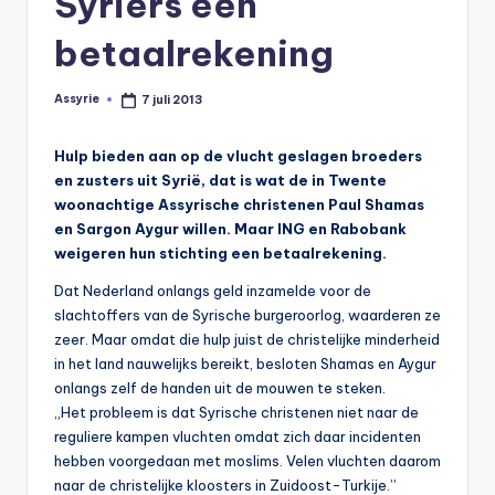
Syriërs een
s
betaalrekening
y
ri
Assyrie
7 juli 2013
Geplaatst
ë
door
N
Hulp bieden aan op de vlucht geslagen broeders
en zusters uit Syrië, dat is wat de in Twente
e
woonachtige Assyrische christenen Paul Shamas
d
en Sargon Aygur willen. Maar ING en Rabobank
weigeren hun stichting een betaalrekening.
e
Dat Nederland onlangs geld inzamelde voor de
rl
slachtoffers van de Syrische burgeroorlog, waarderen ze
a
zeer. Maar omdat die hulp juist de christelijke minderheid
in het land nauwelijks bereikt, besloten Shamas en Aygur
n
onlangs zelf de handen uit de mouwen te steken.
d
„Het probleem is dat Syrische christenen niet naar de
reguliere kampen vluchten omdat zich daar incidenten
hebben voorgedaan met moslims. Velen vluchten daarom
naar de christelijke kloosters in Zuidoost-Turkije.”