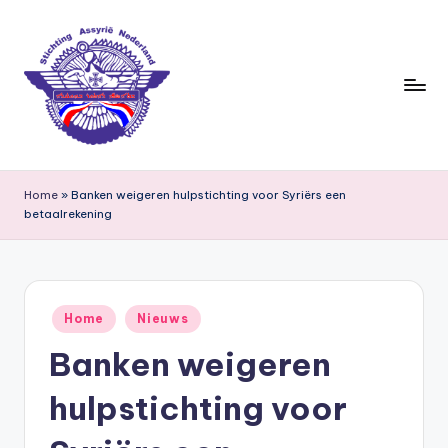
Ga
naar
de
inhoud
S
ti
Home
»
Banken weigeren hulpstichting voor Syriërs een
betaalrekening
c
h
ti
Geplaatst
n
Home
Nieuws
in
Banken weigeren
g
A
hulpstichting voor
s