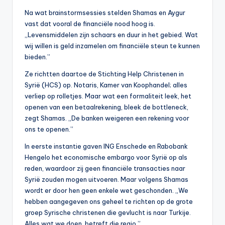
Na wat brainstormsessies stelden Shamas en Aygur
vast dat vooral de financiële nood hoog is.
„Levensmiddelen zijn schaars en duur in het gebied. Wat
wij willen is geld inzamelen om financiële steun te kunnen
bieden.”
Ze richtten daartoe de Stichting Help Christenen in
Syrië (HCS) op. Notaris, Kamer van Koophandel; alles
verliep op rolletjes. Maar wat een formaliteit leek, het
openen van een betaalrekening, bleek de bottleneck,
zegt Shamas. „De banken weigeren een rekening voor
ons te openen.”
In eerste instantie gaven ING Enschede en Rabobank
Hengelo het economische embargo voor Syrië op als
reden, waardoor zij geen financiële transacties naar
Syrië zouden mogen uitvoeren. Maar volgens Shamas
wordt er door hen geen enkele wet geschonden. „We
hebben aangegeven ons geheel te richten op de grote
groep Syrische christenen die gevlucht is naar Turkije.
Alles wat we doen, betreft die regio.”