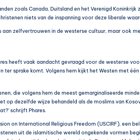
nden zoals Canada, Duitsland en het Verenigd Koninkrijk 
christenen niets van de inspanning voor deze liberale waar
ies aan zelfvertrouwen in de westerse cultuur, maar ook
res heeft vaak aandacht gevraagd voor de westerse voor
en ter sprake komt. Volgens hem kijkt het Westen met éé
tenen, die volgens hem de meest gemarginaliseerde minde
et op dezelfde wijze behandeld als de moslims van Kosovo
t?’ schrijft Phares.
sion on International Religious Freedom (USCIRF), een b
istenen uit de islamitische wereld ongekende vormen be