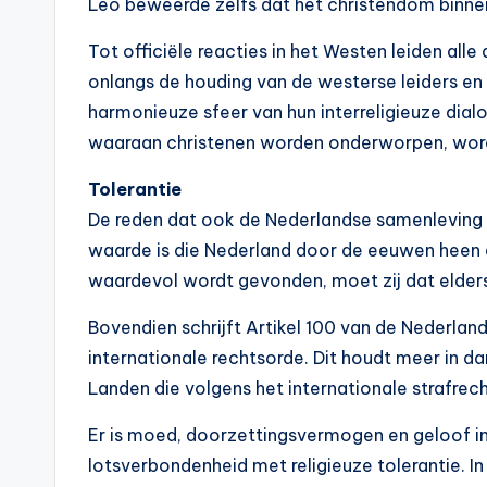
Leo beweerde zelfs dat het christendom binnen a
Tot officiële reacties in het Westen leiden al
onlangs de houding van de westerse leiders en g
harmonieuze sfeer van hun interreligieuze dial
waaraan christenen worden onderworpen, word
Tolerantie
De reden dat ook de Nederlandse samenleving zic
waarde is die Nederland door de eeuwen heen e
waardevol wordt gevonden, moet zij dat elders
Bovendien schrijft Artikel 100 van de Nederla
internationale rechtsorde. Dit houdt meer in d
Landen die volgens het internationale strafre
Er is moed, doorzettingsvermogen en geloof in 
lotsverbondenheid met religieuze tolerantie. I