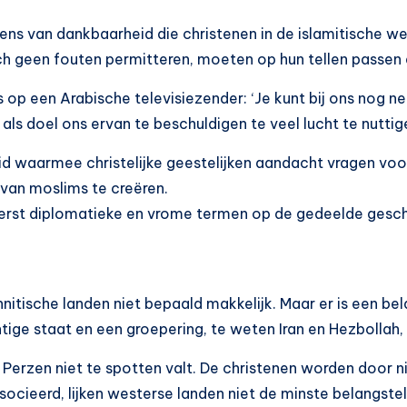
ens van dankbaarheid die christenen in de islamitische 
h geen fouten permitteren, moeten op hun tellen passen e
gs op een Arabische televisiezender: ‘Je kunt bij ons nog 
ls doel ons ervan te beschuldigen te veel lucht te nuttige
id waarmee christelijke geestelijken aandacht vragen voo
’ van moslims te creëren.
iterst diplomatieke en vrome termen op de gedeelde gesch
itische landen niet bepaald makkelijk. Maar er is een belan
ige staat en een groepering, te weten Iran en Hezbollah
 Perzen niet te spotten valt. De christenen worden door ni
ieerd, lijken westerse landen niet de minste belangstell