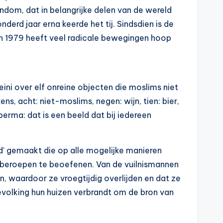
ndom, dat in belangrijke delen van de wereld
erd jaar erna keerde het tij. Sindsdien is de
n in 1979 heeft veel radicale bewegingen hoop
eini over elf onreine objecten die moslims niet
ens, acht: niet-moslims, negen: wijn, tien: bier,
perma: dat is een beeld dat bij iedereen
d’ gemaakt die op alle mogelijke manieren
e beroepen te beoefenen. Van de vuilnismannen
n, waardoor ze vroegtijdig overlijden en dat ze
evolking hun huizen verbrandt om de bron van