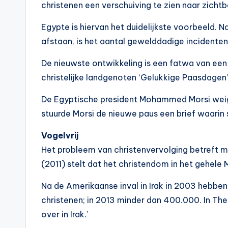
christenen een verschuiving te zien naar zicht
a
Egypte is hiervan het duidelijkste voorbeeld. 
n
afstaan, is het aantal gewelddadige incidente
d
De nieuwste ontwikkeling is een fatwa van een
christelijke landgenoten ‘Gelukkige Paasdagen
De Egyptische president Mohammed Morsi weige
stuurde Morsi de nieuwe paus een brief waarin st
Vogelvrij
Het probleem van christenvervolging betreft m
(2011) stelt dat het christendom in het gehele
Na de Amerikaanse inval in Irak in 2003 hebben
christenen; in 2013 minder dan 400.000. In The 
over in Irak.’