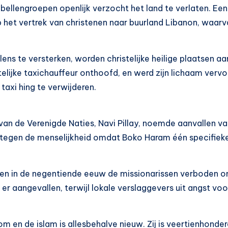
ebellengroepen openlijk verzocht het land te verlaten. Een
 het vertrek van christenen naar buurland Libanon, waarv
s te versterken, worden christelijke heilige plaatsen aa
lijke taxichauffeur onthoofd, en werd zijn lichaam vervo
taxi hing te verwijderen.
 de Verenigde Naties, Navi Pillay, noemde aanvallen van
tegen de menselijkheid omdat Boko Haram één specifieke
sten in de negentiende eeuw de missionarissen verboden o
j er aangevallen, terwijl lokale verslaggevers uit angst 
en de islam is allesbehalve nieuw. Zij is veertienhonderd 