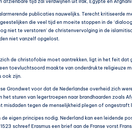
fzienbare tijd zal verdwijnen uit Irak, Egypte en Afghani
le alarmerende publicaties nauwelijks. Terecht kritiseerd
eestelijken die veel tijd en moeite stoppen in de ‘dialoog
oog niet te verstoren’ de christenvervolging in de islami
en niet vanzelf opgelost.
h de christofobie moet aantrekken, ligt in het feit dat g
en toevluchtsoord maakte van onderdrukte religieuze min
 ook zijn.
ndse Grondwet voor dat de Nederlandse overheid zich wer
an het sturen van legertroepen naar brandhaarden zoals Af
cht misdaden tegen de menselijkheid plegen of ongestraf
de eigen principes nodig. Nederland kan een leidende posi
n 1523 schreef Erasmus een brief aan de Franse vorst Fra