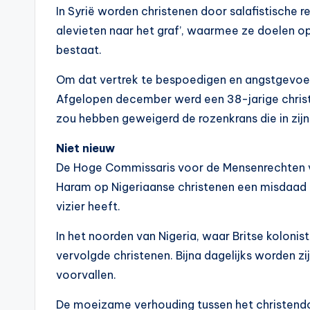
In Syrië worden christenen door salafistische r
alevieten naar het graf’, waarmee ze doelen op
bestaat.
Om dat vertrek te bespoedigen en angstgevoelen
Afgelopen december werd een 38-jarige christe
zou hebben geweigerd de rozenkrans die in zijn 
Niet nieuw
De Hoge Commissaris voor de Mensenrechten van
Haram op Nigeriaanse christenen een misdaad 
vizier heeft.
In het noorden van Nigeria, waar Britse koloni
vervolgde christenen. Bijna dagelijks worden zi
voorvallen.
De moeizame verhouding tussen het christendom 