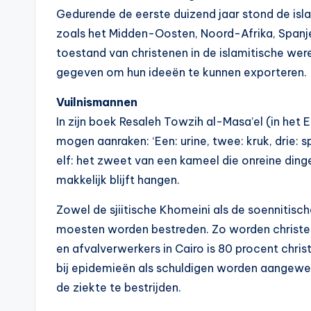
Gedurende de eerste duizend jaar stond de isla
zoals het Midden-Oosten, Noord-Afrika, Spanje, 
toestand van christenen in de islamitische were
gegeven om hun ideeën te kunnen exporteren.
Vuilnismannen
In zijn boek Resaleh Towzih al-Masa’el (in het 
mogen aanraken: ‘Een: urine, twee: kruk, drie: sp
elf: het zweet van een kameel die onreine dingen
makkelijk blijft hangen.
Zowel de sjiitische Khomeini als de soennitisc
moesten worden bestreden. Zo worden christene
en afvalverwerkers in Cairo is 80 procent chris
bij epidemieën als schuldigen worden aangewez
de ziekte te bestrijden.