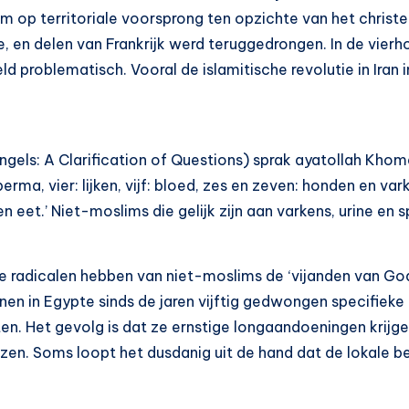
m op territoriale voorsprong ten opzichte van het christe
en delen van Frankrijk werd teruggedrongen. In de vierhond
ld problematisch. Vooral de islamitische revolutie in Ira
Engels: A Clarification of Questions) sprak ayatollah Khom
erma, vier: lijken, vijf: bloed, zes en zeven: honden en vark
 eet.’ Niet-moslims die gelijk zijn aan varkens, urine en s
he radicalen hebben van niet-moslims de ‘vijanden van Go
n in Egypte sinds de jaren vijftig gedwongen specifiek
ten. Het gevolg is dat ze ernstige longaandoeningen krijge
en. Soms loopt het dusdanig uit de hand dat de lokale b