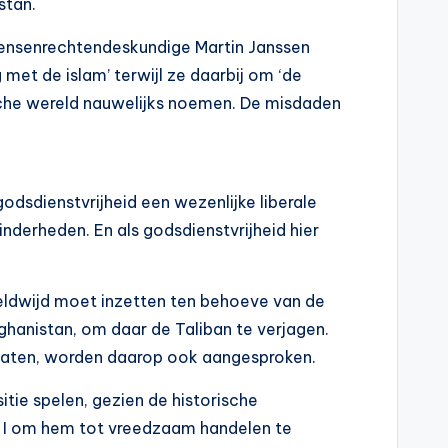
stan.
e mensenrechtendeskundige Martin Janssen
 met de islam’ terwijl ze daarbij om ‘de
tische wereld nauwelijks noemen. De misdaden
odsdienstvrijheid een wezenlijke liberale
derheden. En als godsdienstvrijheid hier
eldwijd moet inzetten ten behoeve van de
ghanistan, om daar de Taliban te verjagen.
t laten, worden daarop ook aangesproken.
tie spelen, gezien de historische
ns I om hem tot vreedzaam handelen te