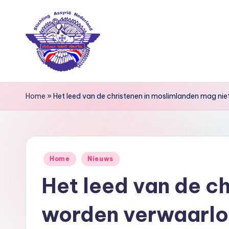
Ga
naar
de
inhoud
S
Home
»
Het leed van de christenen in moslimlanden mag ni
ti
c
h
Geplaatst
Home
Nieuws
ti
in
Het leed van de c
n
g
worden verwaarl