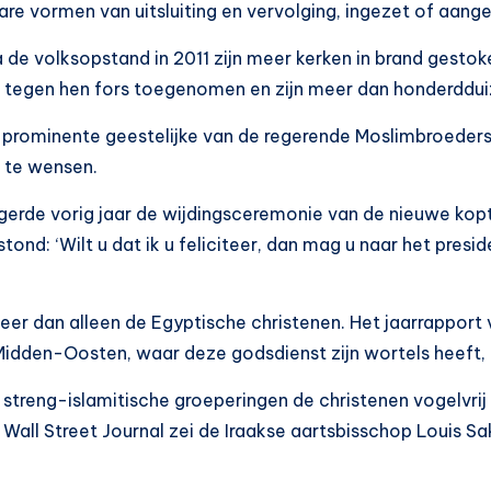
bare vormen van uitsluiting en vervolging, ingezet of aan
Na de volksopstand in 2011 zijn meer kerken in brand gest
n tegen hen fors toegenomen en zijn meer dan honderddui
 prominente geestelijke van de regerende Moslimbroeder
’ te wensen.
rde vorig jaar de wijdingsceremonie van de nieuwe kopti
ond: ‘Wilt u dat ik u feliciteer, dan mag u naar het presid
eer dan alleen de Egyptische christenen. Het jaarrapport
 Midden-Oosten, waar deze godsdienst zijn wortels heeft, 
 streng-islamitische groeperingen de christenen vogelvrij
Wall Street Journal zei de Iraakse aartsbisschop Louis Sak