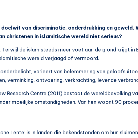
et doelwit van discriminatie, onderdrukking en gewel
n christenen in islamitische wereld niet serieus?
t. Terwijl de islam steeds meer voet aan de grond krijgt i
slamitische wereld verjaagd of vermoord.
nderbelicht, varieert van belemmering van geloofsuitoefen
agen, verminking, ontvoering, verkrachting, levende verbr
w Research Centre (2011) bestaat de wereldbevolking va
 onder moeilijke omstandigheden. Van hen woont 90 procen
che Lente’ is in landen die bekendstonden om hun sluimere