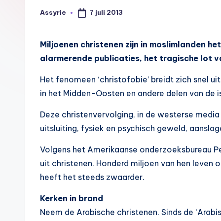
A
7 juli 2013
Assyrie
Geplaatst
s
door
s
Miljoenen christenen zijn in moslimlanden h
alarmerende publicaties, het tragische lot va
y
Het fenomeen ‘christofobie’ breidt zich snel ui
ri
in het Midden-Oosten en andere delen van de i
ë
Deze christenvervolging, in de westerse media o
N
uitsluiting, fysiek en psychisch geweld, aansl
e
Volgens het Amerikaanse onderzoeksbureau Pe
uit christenen. Honderd miljoen van hen leven
d
heeft het steeds zwaarder.
e
Kerken in brand
rl
Neem de Arabische christenen. Sinds de ‘Arabis