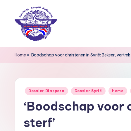
Ga
naar
de
inhoud
S
Home
»
‘Boodschap voor christenen in Syrië: Bekeer, vertrek 
ti
c
h
Geplaatst
Dossier Diaspora
Dossier Syrië
Home
ti
in
‘Boodschap voor ch
n
g
sterf’