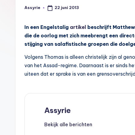
A
22 juni 2013
Assyrie
Geplaatst
s
door
s
In een Engelstalig
artikel
beschrijft Matthew 
die de oorlog met zich meebrengt een directe
y
stijging van salafistische groepen die doelg
ri
Volgens Thomas is alleen christelijk zijn al 
ë
van het Assad-regime. Daarnaast is er sinds het 
uiteen dat er sprake is van een grensoverschri
N
e
d
Assyrie
e
Bekijk alle berichten
rl