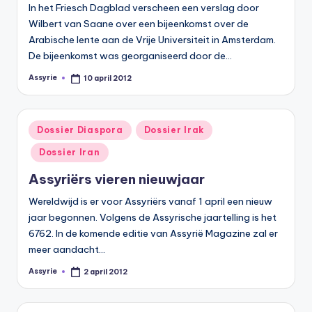
In het Friesch Dagblad verscheen een verslag door
Wilbert van Saane over een bijeenkomst over de
Arabische lente aan de Vrije Universiteit in Amsterdam.
De bijeenkomst was georganiseerd door de…
Assyrie
10 april 2012
Geplaatst
door
Geplaatst
Dossier Diaspora
Dossier Irak
in
Dossier Iran
Assyriërs vieren nieuwjaar
Wereldwijd is er voor Assyriërs vanaf 1 april een nieuw
jaar begonnen. Volgens de Assyrische jaartelling is het
6762. In de komende editie van Assyrië Magazine zal er
meer aandacht…
Assyrie
2 april 2012
Geplaatst
door