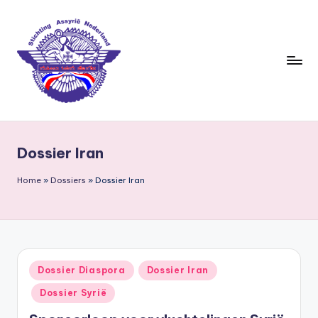
Ga
naar
de
inhoud
S
ti
Dossier Iran
c
h
Home
»
Dossiers
»
Dossier Iran
ti
n
g
Geplaatst
Dossier Diaspora
Dossier Iran
A
in
Dossier Syrië
s