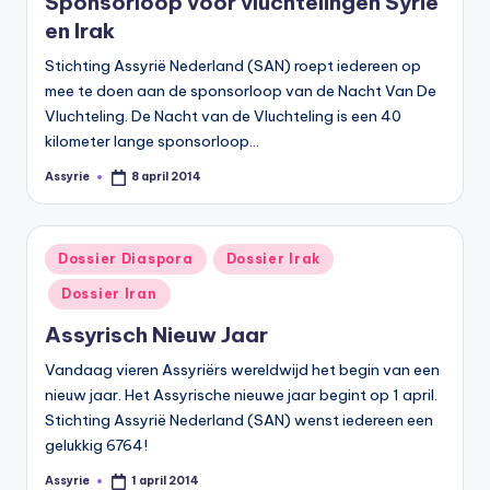
Sponsorloop voor vluchtelingen Syrië
s
en Irak
y
Stichting Assyrië Nederland (SAN) roept iedereen op
ri
mee te doen aan de sponsorloop van de Nacht Van De
ë
Vluchteling. De Nacht van de Vluchteling is een 40
kilometer lange sponsorloop…
N
Assyrie
8 april 2014
Geplaatst
e
door
d
Geplaatst
e
Dossier Diaspora
Dossier Irak
in
rl
Dossier Iran
a
Assyrisch Nieuw Jaar
n
Vandaag vieren Assyriërs wereldwijd het begin van een
nieuw jaar. Het Assyrische nieuwe jaar begint op 1 april.
d
Stichting Assyrië Nederland (SAN) wenst iedereen een
gelukkig 6764!
Assyrie
1 april 2014
Geplaatst