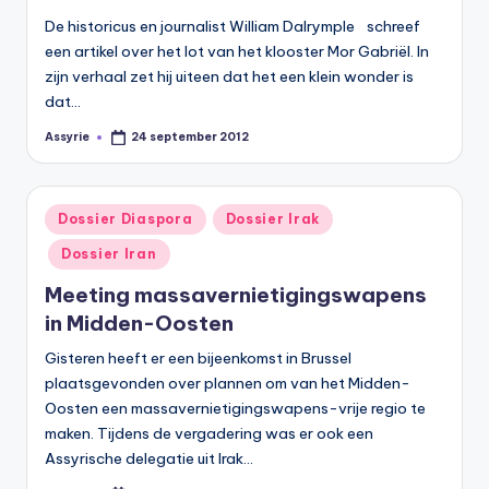
De historicus en journalist William Dalrymple schreef
een artikel over het lot van het klooster Mor Gabriël. In
zijn verhaal zet hij uiteen dat het een klein wonder is
dat…
Assyrie
24 september 2012
Geplaatst
door
Geplaatst
Dossier Diaspora
Dossier Irak
in
Dossier Iran
Meeting massavernietigingswapens
in Midden-Oosten
Gisteren heeft er een bijeenkomst in Brussel
plaatsgevonden over plannen om van het Midden-
Oosten een massavernietigingswapens-vrije regio te
maken. Tijdens de vergadering was er ook een
Assyrische delegatie uit Irak…