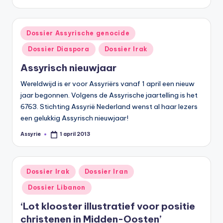
door
Geplaatst
Dossier Assyrische genocide
in
Dossier Diaspora
Dossier Irak
Assyrisch nieuwjaar
Wereldwijd is er voor Assyriërs vanaf 1 april een nieuw
jaar begonnen. Volgens de Assyrische jaartelling is het
6763. Stichting Assyrië Nederland wenst al haar lezers
een gelukkig Assyrisch nieuwjaar!
Assyrie
1 april 2013
Geplaatst
door
Geplaatst
Dossier Irak
Dossier Iran
in
Dossier Libanon
‘Lot klooster illustratief voor positie
christenen in Midden-Oosten’