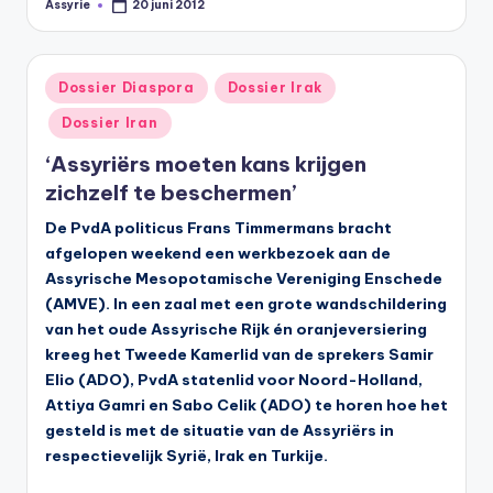
Assyrie
20 juni 2012
Geplaatst
door
Geplaatst
Dossier Diaspora
Dossier Irak
in
Dossier Iran
‘Assyriërs moeten kans krijgen
zichzelf te beschermen’
De PvdA politicus Frans Timmermans bracht
afgelopen weekend een werkbezoek aan de
Assyrische Mesopotamische Vereniging Enschede
(AMVE). In een zaal met een grote wandschildering
van het oude Assyrische Rijk én oranjeversiering
kreeg het Tweede Kamerlid van de sprekers Samir
Elio (ADO), PvdA statenlid voor Noord-Holland,
Attiya Gamri en Sabo Celik (ADO) te horen hoe het
gesteld is met de situatie van de Assyriërs in
respectievelijk Syrië, Irak en Turkije.