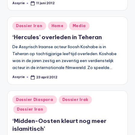
Assyrie
11 juni 2012
Geplaatst
door
Geplaatst
Dossier Iran
Home
Media
in
‘Hercules’ overleden in Teheran
De Assyrisch Iraanse acteur Iloosh Koshabe is in
Teheran op tachtigjarige leeftijd overleden. Koshabe
was in de jaren zestig en zeventig een verdienstelijk
acteur in de internationale filmwereld. Zo speelde…
Assyrie
23 april 2012
Geplaatst
door
Geplaatst
Dossier Diaspora
Dossier Irak
in
Dossier Iran
‘Midden-Oosten kleurt nog meer
islamitisch’