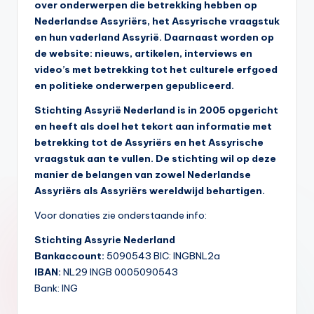
s
over onderwerpen die betrekking hebben op
Nederlandse Assyriërs, het Assyrische vraagstuk
y
en hun vaderland Assyrië. Daarnaast worden op
ri
de website: nieuws, artikelen, interviews en
video’s met betrekking tot het culturele erfgoed
ë
en politieke onderwerpen gepubliceerd.
N
Stichting Assyrië Nederland is in 2005 opgericht
e
en heeft als doel het tekort aan informatie met
d
betrekking tot de Assyriërs en het Assyrische
vraagstuk aan te vullen. De stichting wil op deze
e
manier de belangen van zowel Nederlandse
rl
Assyriërs als Assyriërs wereldwijd behartigen.
a
Voor donaties zie onderstaande info:
n
Stichting Assyrie Nederland
Bankaccount:
5090543 BIC: INGBNL2a
d
IBAN:
NL29 INGB 0005090543
Bank: ING