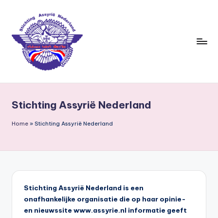
Ga
naar
de
inhoud
S
ti
Stichting Assyrië Nederland
c
h
Home
»
Stichting Assyrië Nederland
ti
n
g
A
Stichting Assyrië Nederland is een
onafhankelijke organisatie die op haar opinie-
s
en nieuwssite www.assyrie.nl informatie geeft