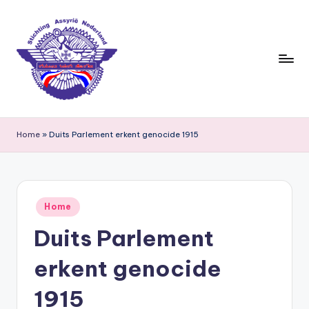
Ga
naar
de
inhoud
S
ti
Home
»
Duits Parlement erkent genocide 1915
c
h
ti
Geplaatst
Home
in
n
Duits Parlement
g
erkent genocide
A
s
1915