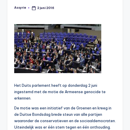
s
Assyrie
2 juni 2016
Geplaatst
y
door
ri
ë
N
e
d
e
rl
Het Duits parlement heeft op donderdag 2 juni
a
ingestemd met de motie de Armeense genocide te
n
erkennen.
d
De motie was een initiatief van de Groenen en kreeg in
de Duitse Bondsdag brede steun van alle partijen
waaronder de conservatieven en de sociaaldemocraten.
Uiteindelijk was er één stem tegen en één onthouding.