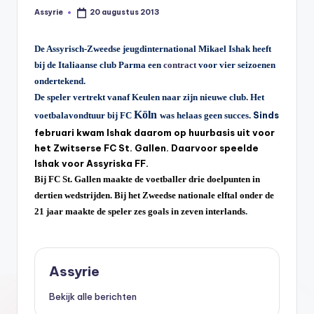
s
Assyrie
20 augustus 2013
Geplaatst
door
y
ri
De Assyrisch-Zweedse jeugdinternational Mikael Ishak heeft
bij de Italiaanse club Parma een
contract
voor vier seizoenen
ë
ondertekend.
N
De speler vertrekt vanaf Keulen naar zijn nieuwe club. Het
Köln
Sinds
voetbalavondtuur bij FC
was helaas geen succes.
e
februari kwam Ishak daarom op huurbasis uit voor
d
het Zwitserse FC St.
Gallen
. Daarvoor speelde
Ishak voor Assyriska FF.
e
Bij FC St.
Gallen
maakte de voetballer drie doelpunten in
rl
dertien wedstrijden. Bij het Zweedse nationale elftal onder de
a
21 jaar maakte de speler zes goals in zeven interlands
.
n
d
Assyrie
Bekijk alle berichten