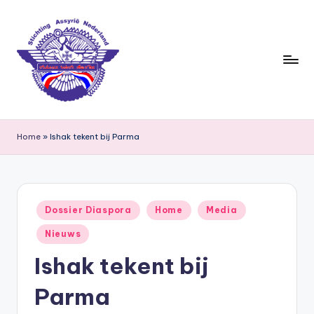
Ga
naar
de
inhoud
S
ti
Home
»
Ishak tekent bij Parma
c
h
ti
Geplaatst
Dossier Diaspora
Home
Media
in
n
Nieuws
g
Ishak tekent bij
A
Parma
s