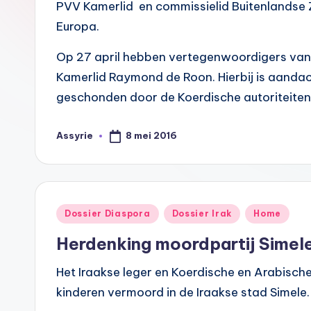
A
PVV Kamerlid en commissielid Buitenlandse
Europa.
s
Op 27 april hebben vertegenwoordigers van
s
Kamerlid Raymond de Roon. Hierbij is aandac
y
geschonden door de Koerdische autoriteiten
ri
8 mei 2016
Assyrie
Geplaatst
ë
door
N
e
Geplaatst
Dossier Diaspora
Dossier Irak
Home
in
d
Herdenking moordpartij Simel
e
Het Iraakse leger en Koerdische en Arabisch
rl
kinderen vermoord in de Iraakse stad Simele