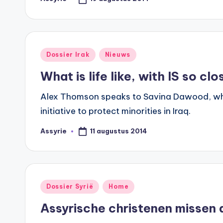
Geplaatst
door
Geplaatst
Dossier Irak
Nieuws
in
What is life like, with IS so cl
Alex Thomson speaks to Savina Dawood, who is
initiative to protect minorities in Iraq.
11 augustus 2014
Assyrie
Geplaatst
door
Geplaatst
Dossier Syrië
Home
in
Assyrische christenen missen 