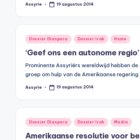
a
19 augustus 2014
Assyrie
Geplaatst
door
n
d
Geplaatst
Dossier Diaspora
Dossier Irak
Home
in
‘Geef ons een autonome regio’
Prominente Assyriërs wereldwijd hebben de 
groep om hulp van de Amerikaanse regering
19 augustus 2014
Assyrie
Geplaatst
door
Geplaatst
Dossier Diaspora
Dossier Irak
Media
in
Amerikaanse resolutie voor b