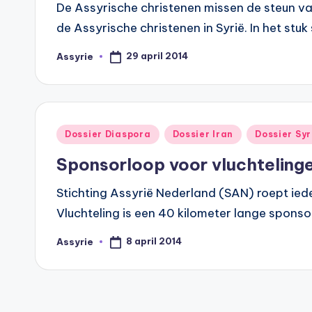
De Assyrische christenen missen de steun van 
de Assyrische christenen in Syrië. In het stu
29 april 2014
Assyrie
Geplaatst
door
Geplaatst
Dossier Diaspora
Dossier Iran
Dossier Syr
in
Sponsorloop voor vluchtelinge
Stichting Assyrië Nederland (SAN) roept ie
Vluchteling is een 40 kilometer lange spons
8 april 2014
Assyrie
Geplaatst
door