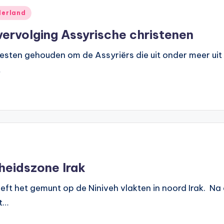
derland
ervolging Assyrische christenen
sten gehouden om de Assyriërs die uit onder meer uit s
…
gheidszone Irak
ft het gemunt op de Niniveh vlakten in noord Irak. Na
et…