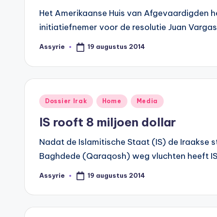
Het Amerikaanse Huis van Afgevaardigden hee
initiatiefnemer voor de resolutie Juan Var
19 augustus 2014
Assyrie
Geplaatst
door
Geplaatst
Dossier Irak
Home
Media
in
IS rooft 8 miljoen dollar
Nadat de Islamitische Staat (IS) de Iraakse 
Baghdede (Qaraqosh) weg vluchten heeft IS
19 augustus 2014
Assyrie
Geplaatst
door