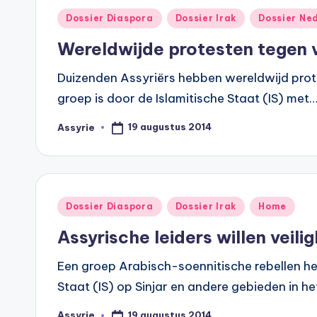
Geplaatst
Dossier Diaspora
Dossier Irak
Dossier Ne
in
Wereldwijde protesten tegen v
Duizenden Assyriërs hebben wereldwijd prote
groep is door de Islamitische Staat (IS) met
19 augustus 2014
Assyrie
Geplaatst
door
Geplaatst
Dossier Diaspora
Dossier Irak
Home
in
Assyrische leiders willen veili
Een groep Arabisch-soennitische rebellen hee
Staat (IS) op Sinjar en andere gebieden in h
19 augustus 2014
Assyrie