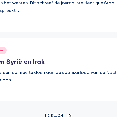
het westen. Dit schreef de journaliste Henrique Staal i
k spreekt…
ië
n Syrië en Irak
dereen op mee te doen aan de sponsorloop van de Nach
orloop…
1
2
3
…
24