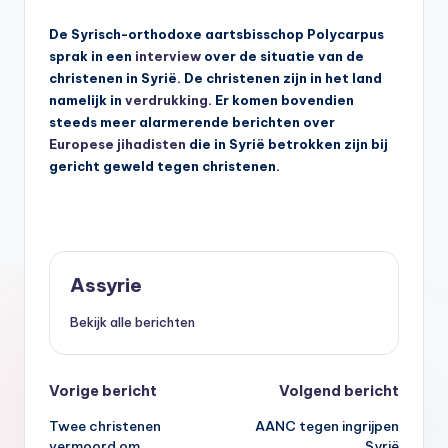
s
De Syrisch-orthodoxe aartsbisschop Polycarpus
y
sprak in een
interview
over de situatie van de
ri
christenen in Syrië. De christenen zijn in het land
namelijk in
verdrukking
. Er komen bovendien
ë
steeds meer alarmerende berichten over
N
Europese jihadisten
die in Syrië betrokken zijn bij
gericht geweld tegen christenen.
e
d
e
rl
Assyrie
a
Bekijk alle berichten
n
d
Bericht
Vorige bericht
Volgend bericht
Twee christenen
AANC tegen ingrijpen
navigatie
vermoord om
Syrië