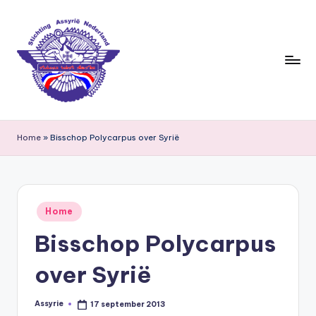
Ga
naar
de
inhoud
S
ti
Home
»
Bisschop Polycarpus over Syrië
c
h
ti
Geplaatst
Home
in
n
Bisschop Polycarpus
g
over Syrië
A
s
Assyrie
17 september 2013
Geplaatst
door