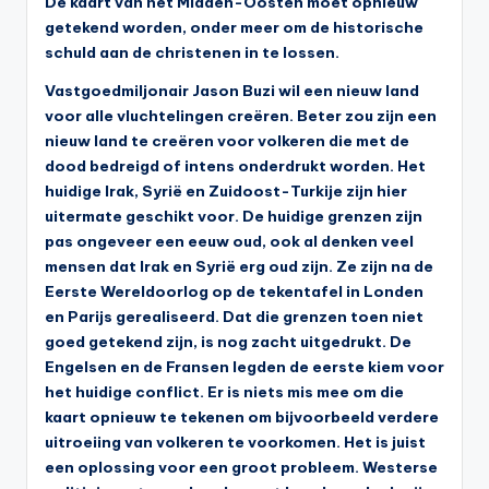
De kaart van het Midden-Oosten moet opnieuw
s
getekend worden, onder meer om de historische
y
schuld aan de christenen in te lossen.
ri
Vastgoedmiljonair Jason Buzi wil een nieuw land
ë
voor alle vluchtelingen creëren. Beter zou zijn een
nieuw land te creëren voor volkeren die met de
N
dood bedreigd of intens onderdrukt worden. Het
e
huidige Irak, Syrië en Zuidoost-Turkije zijn hier
uitermate geschikt voor. De huidige grenzen zijn
d
pas ongeveer een eeuw oud, ook al denken veel
e
mensen dat Irak en Syrië erg oud zijn. Ze zijn na de
Eerste Wereldoorlog op de tekentafel in Londen
rl
en Parijs gerealiseerd. Dat die grenzen toen niet
a
goed getekend zijn, is nog zacht uitgedrukt. De
n
Engelsen en de Fransen legden de eerste kiem voor
het huidige conflict. Er is niets mis mee om die
d
kaart opnieuw te tekenen om bijvoorbeeld verdere
uitroeiing van volkeren te voorkomen. Het is juist
een oplossing voor een groot probleem. Westerse