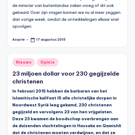
de minister van buitenlandse zaken vroeg of dit ook
gebeurd. Over zijn vragen kunnen we nu al meer zeggen
dan vorige week, omdat de ontwikkelingen elkaar snel
opvolgen.
Assyrie
17 augustus 2015
Geplaatst
door
Geplaatst
Nieuws
Opinie
in
23 miljoen dollar voor 230 gegijzelde
christenen
In februari 2015 hebben de barbaren van het
Islamitische kalifaat IS alle christelijke dorpen in
Noordwest Syrië leeg gekamd, 230 christenen
gegijzeld en vervolgens 23 van hen vrijgelaten.
Deze 23 kwamen de boodschap overbrengen aan
de duizenden vluchtelingen in Hassaka en Qamishli
dat de christenen moeten verdwijnen, en dat ze