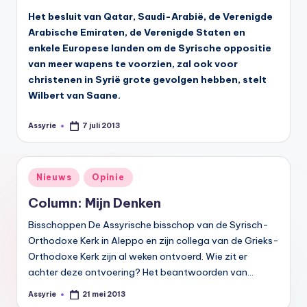
Het besluit van Qatar, Saudi-Arabië, de Verenigde
Arabische Emiraten, de Verenigde Staten en
enkele Europese landen om de Syrische oppositie
van meer wapens te voorzien, zal ook voor
christenen in Syrië grote gevolgen hebben, stelt
Wilbert van Saane.
Assyrie
7 juli 2013
Geplaatst
door
Geplaatst
Nieuws
Opinie
in
Column: Mijn Denken
Bisschoppen De Assyrische bisschop van de Syrisch-
Orthodoxe Kerk in Aleppo en zijn collega van de Grieks-
Orthodoxe Kerk zijn al weken ontvoerd. Wie zit er
achter deze ontvoering? Het beantwoorden van…
Assyrie
21 mei 2013
Geplaatst
door