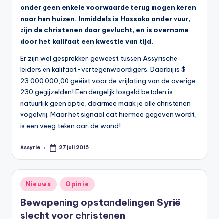
onder geen enkele voorwaarde terug mogen keren
naar hun huizen. Inmiddels is Hassaka onder vuur,
zijn de christenen daar gevlucht, en is overname
door het kalifaat een kwestie van tijd.
Er zijn wel gesprekken geweest tussen Assyrische
leiders en kalifaat-vertegenwoordigers. Daarbij is $
23.000.000,00 geëist voor de vrijlating van de overige
230 gegijzelden! Een dergelijk losgeld betalen is
natuurlijk geen optie, daarmee maak je alle christenen
vogelvrij. Maar het signaal dat hiermee gegeven wordt,
is een veeg teken aan de wand!
Assyrie
27 juli 2015
Geplaatst
door
Geplaatst
Nieuws
Opinie
in
Bewapening opstandelingen Syrië
slecht voor christenen