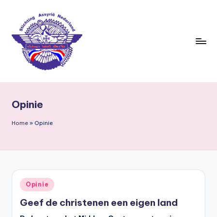
Ga
naar
de
inhoud
S
ti
Opinie
c
h
Home
»
Opinie
ti
n
g
Geplaatst
Opinie
A
in
Geef de christenen een eigen land
s