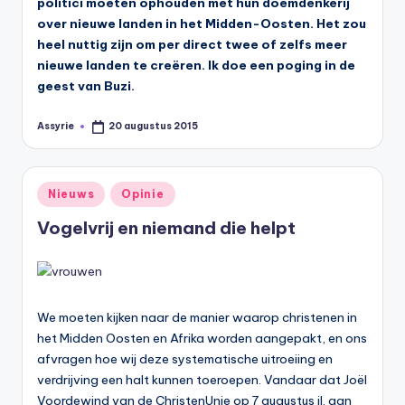
politici moeten ophouden met hun doemdenkerij
over nieuwe landen in het Midden-Oosten. Het zou
heel nuttig zijn om per direct twee of zelfs meer
nieuwe landen te creëren. Ik doe een poging in de
geest van Buzi.
Assyrie
20 augustus 2015
Geplaatst
door
Geplaatst
Nieuws
Opinie
in
Vogelvrij en niemand die helpt
We moeten kijken naar de manier waarop christenen in
het Midden Oosten en Afrika worden aangepakt, en ons
afvragen hoe wij deze systematische uitroeiing en
verdrijving een halt kunnen toeroepen. Vandaar dat Joël
Voordewind van de ChristenUnie op 7 augustus jl. aan