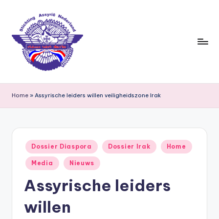
Ga
naar
de
inhoud
S
ti
Home
»
Assyrische leiders willen veiligheidszone Irak
c
h
ti
Geplaatst
Dossier Diaspora
Dossier Irak
Home
in
n
Media
Nieuws
g
Assyrische leiders
A
willen
s