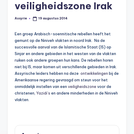
s
veiligheidszone Irak
y
Assyrie
19 augustus 2014
Geplaatst
ri
door
ë
Een groep Arabisch-soennitische rebellen heeft het
gemunt op de Niniveh vlakten in noord Irak. Na de
N
succesvolle aanval van de Islamitische Staat (IS) op
e
Sinjar en andere gebieden in het westen van de vlakten
ruiken ook andere groepen hun kans. De rebellen horen
d
niet bij IS, maar komen uit verschillende gebieden in Irak.
e
Assyrische leiders hebben na deze
ontwikkelingen
bij de
Amerikaanse regering gevraagd om steun voor het
rl
onmiddelijk instellen van een
veiligheidszone
voor de
a
christenen,
Yazidi’s
en andere minderheden in de Niniveh
vlakten.
n
d