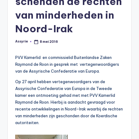
schenden de rechten
s
van minderheden in
y
ri
Noord-Irak
ë
N
Assyrie
8 mei 2016
Geplaatst
door
e
PVV Kamerlid en commissielid Buitenlandse Zaken
d
Raymond de Roon in gesprek met vertegenwoordigers
van de Assyrische Confederatie van Europa.
e
Op 27 april hebben vertegenwoordigers van de
rl
Assyrische Confederatie van Europa in de Tweede
a
kamer een ontmoeting gehad met met PVV Kamerlid
Raymond de Roon. Hierbij is aandacht gevraagd voor
n
recente ontwikkelingen in Noord-Irak waarbij de rechten
d
van minderheden zijn geschonden door de Koerdische
autoriteiten.