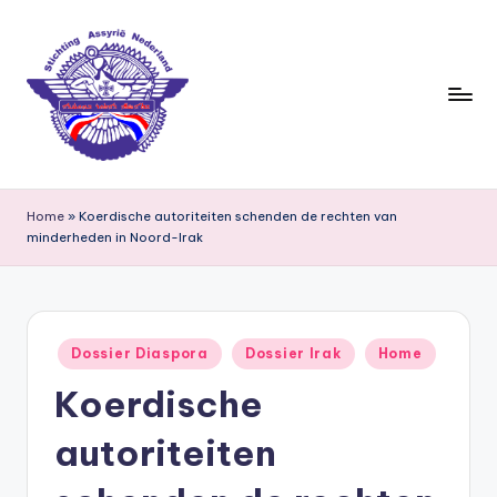
Ga
naar
de
inhoud
S
ti
Home
»
Koerdische autoriteiten schenden de rechten van
minderheden in Noord-Irak
c
h
ti
Geplaatst
n
Dossier Diaspora
Dossier Irak
Home
in
Koerdische
g
A
autoriteiten
s