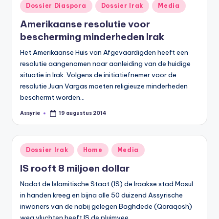
Geplaatst
Dossier Diaspora
Dossier Irak
Media
in
Amerikaanse resolutie voor
bescherming minderheden Irak
Het Amerikaanse Huis van Afgevaardigden heeft een
resolutie aangenomen naar aanleiding van de huidige
situatie in Irak. Volgens de initiatiefnemer voor de
resolutie Juan Vargas moeten religieuze minderheden
beschermt worden…
Assyrie
19 augustus 2014
Geplaatst
door
Geplaatst
Dossier Irak
Home
Media
in
IS rooft 8 miljoen dollar
Nadat de Islamitische Staat (IS) de Iraakse stad Mosul
in handen kreeg en bijna alle 50 duizend Assyrische
inwoners van de nabij gelegen Baghdede (Qaraqosh)
weg vluchten heeft IS de pluimvee…