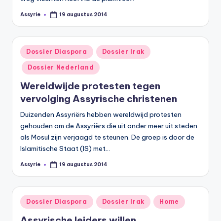
Assyrie
19 augustus 2014
Geplaatst
door
Geplaatst
Dossier Diaspora
Dossier Irak
in
Dossier Nederland
Wereldwijde protesten tegen
vervolging Assyrische christenen
Duizenden Assyriërs hebben wereldwijd protesten
gehouden om de Assyriërs die uit onder meer uit steden
als Mosul zijn verjaagd te steunen. De groep is door de
Islamitische Staat (IS) met…
Assyrie
19 augustus 2014
Geplaatst
door
Geplaatst
Dossier Diaspora
Dossier Irak
Home
in
Assyrische leiders willen