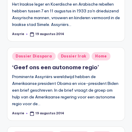
Het Iraakse leger en Koerdische en Arabische rebellen
hebben tussen 7 en 11 augustus in 1933 zo'n drieduizend
Assyrische mannen, vrouwen en kinderen vermoord in de
Iraakse stad Simele. Assyriërs…
Assyrie
19 augustus 2014
Geplaatst
door
Geplaatst
Dossier Diaspora
Dossier Irak
Home
in
‘Geef ons een autonome regio’
Prominente Assyriërs wereldwijd hebben de
Amerikaanse president Obama en vice-president Biden
een brief geschreven. In de brief vraagt de groep om
hulp van de Amerikaanse regering voor een autonome
regio voor de…
Assyrie
19 augustus 2014
Geplaatst
door