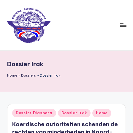
Ga
naar
de
inhoud
S
ti
Dossier Irak
c
h
Home
»
Dossiers
»
Dossier Irak
ti
n
g
Geplaatst
Dossier Diaspora
Dossier Irak
Home
A
in
Koerdische autoriteiten schenden de
s
rechten van minderheden in Noord-