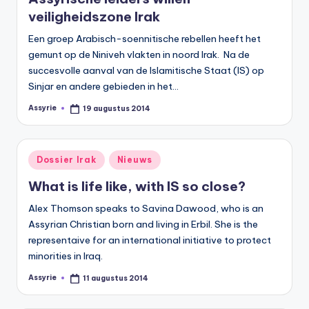
veiligheidszone Irak
Een groep Arabisch-soennitische rebellen heeft het
gemunt op de Niniveh vlakten in noord Irak. Na de
succesvolle aanval van de Islamitische Staat (IS) op
Sinjar en andere gebieden in het…
Assyrie
19 augustus 2014
Geplaatst
door
Geplaatst
Dossier Irak
Nieuws
in
What is life like, with IS so close?
Alex Thomson speaks to Savina Dawood, who is an
Assyrian Christian born and living in Erbil. She is the
representaive for an international initiative to protect
minorities in Iraq.
Assyrie
11 augustus 2014
Geplaatst
door