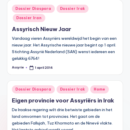
Geplaatst
Dossier Diaspora
Dossier Irak
in
Dossier Iran
Assyrisch Nieuw Jaar
Vandaag vieren Assyriërs wereldwijd het begin van een
nieuw jaar. Het Assyrische nieuwe jaar begint op 1 april.
Stichting Assyrië Nederland (SAN) wenst iedereen een
gelukkig 6764!
Assyrie
1 april 2014
Geplaatst
door
Geplaatst
Dossier Diaspora
Dossier Irak
Home
in
Eigen provincie voor Assyriërs in Irak
De Iraakse regering wilt drie betwiste gebieden in het
land omvormen tot provincies. Het gaat om de
gebieden Fallujah, Tuz Khormato en de Ninevé vlakte.
Het laatste gebied wordt vooral…