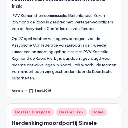
s
Irak
y
PVV Kamerlid en commissielid Buitenlandse Zaken
ri
Raymond de Roon in gesprek met vertegenwoordigers
van de Assyrische Confederatie van Europa.
ë
Op 27 april hebben vertegenwoordigers van de
N
Assyrische Confederatie van Europa in de Tweede
e
kamer een ontmoeting gehad met met PVV Kamerlid
d
Raymond de Roon. Hierbij is aandacht gevraagd voor
recente ontwikkelingen in Noord-Irak waarbij de rechten
e
van minderheden zijn geschonden door de Koerdische
rl
autoriteiten.
a
Assyrie
8 mei 2016
Geplaatst
n
door
d
Geplaatst
Dossier Diaspora
Dossier Irak
Home
in
Herdenking moordpartij Simele