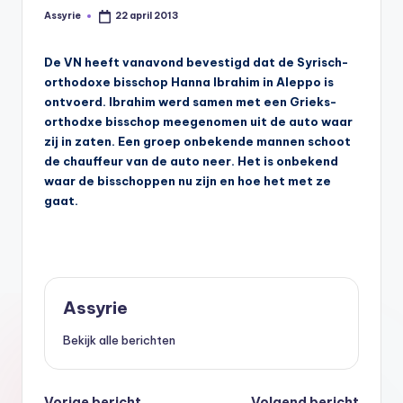
s
Assyrie
22 april 2013
Geplaatst
door
y
De VN heeft vanavond bevestigd dat de Syrisch-
ri
orthodoxe bisschop Hanna Ibrahim in Aleppo is
ë
ontvoerd. Ibrahim werd samen met een Grieks-
orthodxe bisschop meegenomen uit de auto waar
N
zij in zaten. Een groep onbekende mannen schoot
e
de chauffeur van de auto neer. Het is onbekend
waar de bisschoppen nu zijn en hoe het met ze
d
gaat.
e
rl
a
n
Assyrie
d
Bekijk alle berichten
Vorige bericht
Volgend bericht