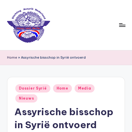
Ga
naar
de
inhoud
S
ti
Home
»
Assyrische bisschop in Syrië ontvoerd
c
h
ti
Geplaatst
Dossier Syrië
Home
Media
in
n
Nieuws
g
Assyrische bisschop
A
in Syrië ontvoerd
s