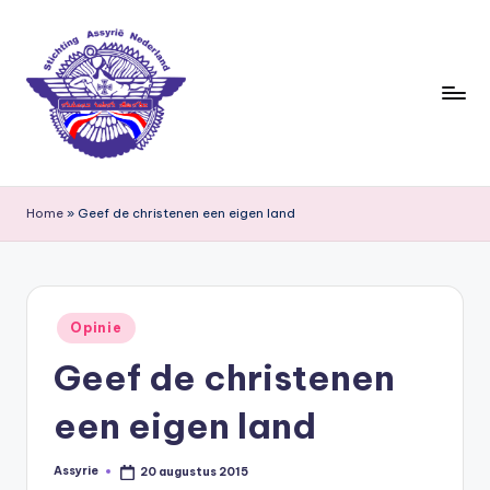
Ga
naar
de
inhoud
S
ti
Home
»
Geef de christenen een eigen land
c
h
ti
Geplaatst
Opinie
in
n
Geef de christenen
g
een eigen land
A
s
Assyrie
20 augustus 2015
Geplaatst
door