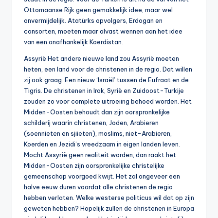
Ottomaanse Rijk geen gemakkelijk idee, maar wel
onvermijdelijk. Atatürks opvolgers, Erdogan en
consorten, moeten maar alvast wennen aan het idee
van een onafhankelijk Koerdistan.
Assyrië Het andere nieuwe land zou Assyrië moeten
heten, een land voor de christenen in de regio. Dat willen
zij ook graag. Een nieuw ‘Israël’ tussen de Eufraat en de
Tigris. De christenen in Irak, Syrië en Zuidoost-Turkije
zouden zo voor complete uitroeiing behoed worden. Het
Midden-Oosten behoudt dan zijn oorspronkelijke
schilderij waarin christenen, Joden, Arabieren
(soennieten en sjiieten), moslims, niet-Arabieren,
Koerden en Jezidi’s vreedzaam in eigen landen leven.
Mocht Assyrië geen realiteit worden, dan raakt het
Midden-Oosten zijn oorspronkelijke christelijke
gemeenschap voorgoed kwijt. Het zal ongeveer een
halve eeuw duren voordat alle christenen de regio
hebben verlaten. Welke westerse politicus wil dat op zijn
geweten hebben? Hopelijk zullen de christenen in Europa