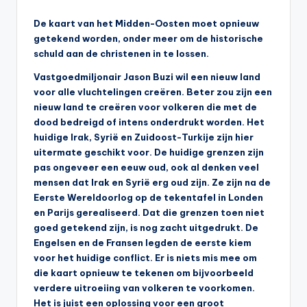
s
De kaart van het Midden-Oosten moet opnieuw
y
getekend worden, onder meer om de historische
ri
schuld aan de christenen in te lossen.
ë
Vastgoedmiljonair Jason Buzi wil een nieuw land
voor alle vluchtelingen creëren. Beter zou zijn een
N
nieuw land te creëren voor volkeren die met de
e
dood bedreigd of intens onderdrukt worden. Het
huidige Irak, Syrië en Zuidoost-Turkije zijn hier
d
uitermate geschikt voor. De huidige grenzen zijn
e
pas ongeveer een eeuw oud, ook al denken veel
mensen dat Irak en Syrië erg oud zijn. Ze zijn na de
rl
Eerste Wereldoorlog op de tekentafel in Londen
a
en Parijs gerealiseerd. Dat die grenzen toen niet
goed getekend zijn, is nog zacht uitgedrukt. De
n
Engelsen en de Fransen legden de eerste kiem
d
voor het huidige conflict. Er is niets mis mee om
die kaart opnieuw te tekenen om bijvoorbeeld
verdere uitroeiing van volkeren te voorkomen.
Het is juist een oplossing voor een groot