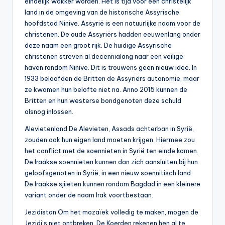
eindelijk wakker worden. Het is tijd voor een christelijk
land in de omgeving van de historische Assyrische
hoofdstad Ninive. Assyrië is een natuurlijke naam voor de
christenen. De oude Assyriërs hadden eeuwenlang onder
deze naam een groot rijk. De huidige Assyrische
christenen streven al decennialang naar een veilige
haven rondom Ninive. Dit is trouwens geen nieuw idee. In
1933 beloofden de Britten de Assyriërs autonomie, maar
ze kwamen hun belofte niet na. Anno 2015 kunnen de
Britten en hun westerse bondgenoten deze schuld
alsnog inlossen.
Alevietenland De Alevieten, Assads achterban in Syrië,
zouden ook hun eigen land moeten krijgen. Hiermee zou
het conflict met de soennieten in Syrië ten einde komen.
De Iraakse soennieten kunnen dan zich aansluiten bij hun
geloofsgenoten in Syrië, in een nieuw soennitisch land.
De Iraakse sjiieten kunnen rondom Bagdad in een kleinere
variant onder de naam Irak voortbestaan.
Jezidistan Om het mozaïek volledig te maken, mogen de
Jezidi’s niet ontbreken. De Koerden rekenen hen al te