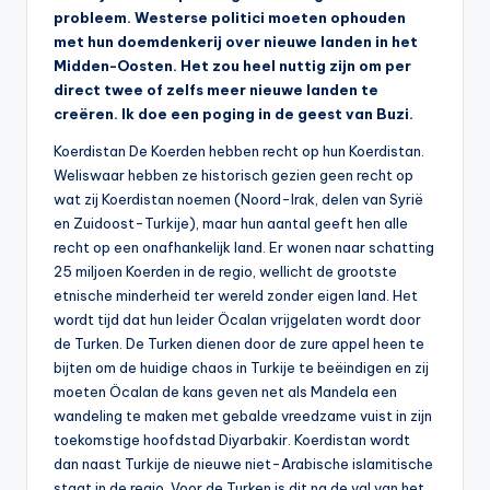
probleem. Westerse politici moeten ophouden
met hun doemdenkerij over nieuwe landen in het
Midden-Oosten. Het zou heel nuttig zijn om per
direct twee of zelfs meer nieuwe landen te
creëren. Ik doe een poging in de geest van Buzi.
Koerdistan De Koerden hebben recht op hun Koerdistan.
Weliswaar hebben ze historisch gezien geen recht op
wat zij Koerdistan noemen (Noord-Irak, delen van Syrië
en Zuidoost-Turkije), maar hun aantal geeft hen alle
recht op een onafhankelijk land. Er wonen naar schatting
25 miljoen Koerden in de regio, wellicht de grootste
etnische minderheid ter wereld zonder eigen land. Het
wordt tijd dat hun leider Öcalan vrijgelaten wordt door
de Turken. De Turken dienen door de zure appel heen te
bijten om de huidige chaos in Turkije te beëindigen en zij
moeten Öcalan de kans geven net als Mandela een
wandeling te maken met gebalde vreedzame vuist in zijn
toekomstige hoofdstad Diyarbakir. Koerdistan wordt
dan naast Turkije de nieuwe niet-Arabische islamitische
staat in de regio. Voor de Turken is dit na de val van het