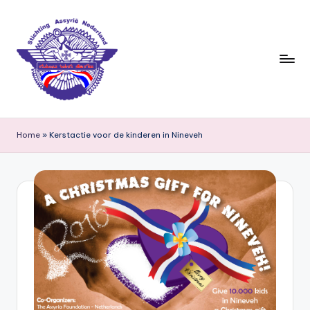
Ga
naar
de
inhoud
S
ti
Home
»
Kerstactie voor de kinderen in Nineveh
c
h
ti
n
g
A
s