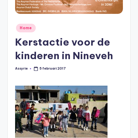
s
y
ri
Geplaatst
Home
ë
in
Kerstactie voor de
N
e
kinderen in Nineveh
d
Assyrie
5 februari 2017
Geplaatst
e
door
rl
a
n
d