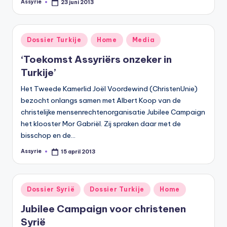
Assyrie
23 juni 2013
Geplaatst
door
Geplaatst
Dossier Turkije
Home
Media
in
‘Toekomst Assyriërs onzeker in
Turkije’
Het Tweede Kamerlid Joël Voordewind (ChristenUnie)
bezocht onlangs samen met Albert Koop van de
christelijke mensenrechtenorganisatie Jubilee Campaign
het klooster Mor Gabriël. Zij spraken daar met de
bisschop en de…
Assyrie
15 april 2013
Geplaatst
door
Geplaatst
Dossier Syrië
Dossier Turkije
Home
in
Jubilee Campaign voor christenen
Syrië