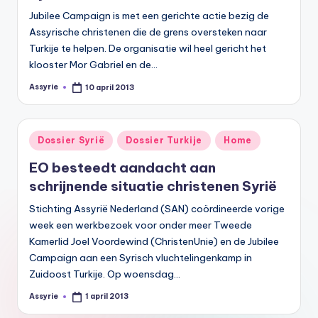
Jubilee Campaign is met een gerichte actie bezig de
Assyrische christenen die de grens oversteken naar
Turkije te helpen. De organisatie wil heel gericht het
klooster Mor Gabriel en de…
Assyrie
10 april 2013
Geplaatst
door
Geplaatst
Dossier Syrië
Dossier Turkije
Home
in
EO besteedt aandacht aan
schrijnende situatie christenen Syrië
Stichting Assyrië Nederland (SAN) coördineerde vorige
week een werkbezoek voor onder meer Tweede
Kamerlid Joel Voordewind (ChristenUnie) en de Jubilee
Campaign aan een Syrisch vluchtelingenkamp in
Zuidoost Turkije. Op woensdag…
Assyrie
1 april 2013
Geplaatst
door