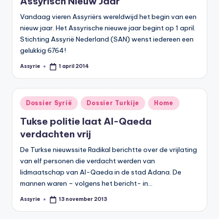
Assyrisch Nieuw Jaar
s
Vandaag vieren Assyriërs wereldwijd het begin van een
y
nieuw jaar. Het Assyrische nieuwe jaar begint op 1 april.
ri
Stichting Assyrië Nederland (SAN) wenst iedereen een
ë
gelukkig 6764!
N
Assyrie
1 april 2014
Geplaatst
door
e
d
Geplaatst
Dossier Syrië
Dossier Turkije
Home
in
e
Tukse politie laat Al-Qaeda
rl
verdachten vrij
a
De Turkse nieuwssite Radikal berichtte over de vrijlating
van elf personen die verdacht werden van
n
lidmaatschap van Al-Qaeda in de stad Adana. De
d
mannen waren – volgens het bericht- in…
Assyrie
13 november 2013
Geplaatst
door