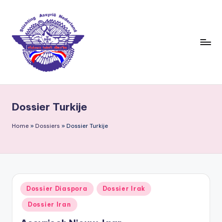
Ga
naar
de
inhoud
S
ti
Dossier Turkije
c
h
Home
»
Dossiers
»
Dossier Turkije
ti
n
g
Geplaatst
Dossier Diaspora
Dossier Irak
A
in
Dossier Iran
s