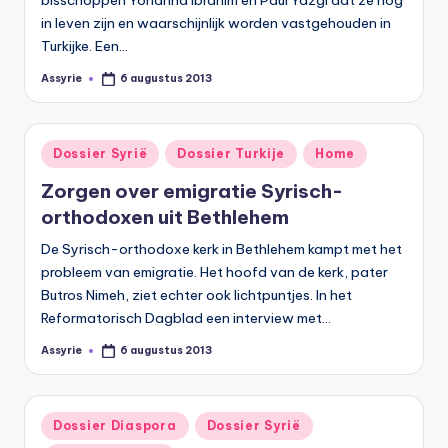
bisschoppen Yohanna Ibrahim en Paul Yazgi dat ze nog
in leven zijn en waarschijnlijk worden vastgehouden in
Turkijke. Een…
Assyrie
6 augustus 2013
Geplaatst
door
Geplaatst
Dossier Syrië
Dossier Turkije
Home
in
Zorgen over emigratie Syrisch-
orthodoxen uit Bethlehem
De Syrisch-orthodoxe kerk in Bethlehem kampt met het
probleem van emigratie. Het hoofd van de kerk, pater
Butros Nimeh, ziet echter ook lichtpuntjes. In het
Reformatorisch Dagblad een interview met…
Assyrie
6 augustus 2013
Geplaatst
door
Geplaatst
Dossier Diaspora
Dossier Syrië
in