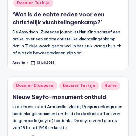
Dossier Turkije
‘Wat is de echte reden voor een
christelijk vluchtelingenkamp?’
De Assyrisch-Zweedse journalist Nuri Kino schreef een
artikel over een enorm christelijke vluchtelingenkamp
dat in Turkije wordt gebouwd. In het stuk vraagt hij zich
af wat de beweegredenen zijn van…
Assyrie
13 juli 2013
Geplaatst
door
Geplaatst
Dossier Diaspora
Dossier Turkije
Home
in
Nieuw Seyfo-monument onthuld
In de Franse stad Arnouville, vlakbij Parijs is onlangs een
herdenkingsmonument onthuld die de slachtoffers van
de genocide (seyfo) herdenkt. De seyfo vond plaats
van 1915 tot 1918 en kostte…