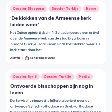
Geplaatst
Dossier Diaspora
Dossier Turkije
Home
in
‘De klokken van de Armeense kerk
luiden weer’
Het Duitse opinie tijdschrift Zeit publiceerde een artikel
over de Armeense kerk van de stad Diyarbakir in
Zuidoost Turkije. Daar luiden sinds kort klokken weer. De
kerk staat door het…
Assyrie
13 november 2013
Geplaatst
door
Geplaatst
Dossier Syrië
Dossier Turkije
Media
in
Ontvoerde bisschoppen zijn nog in
leven
De Servische nieuwssite InSerbia bericht over de
ontvoerde Syrisch-othodoxe en Griek-orthodoxe