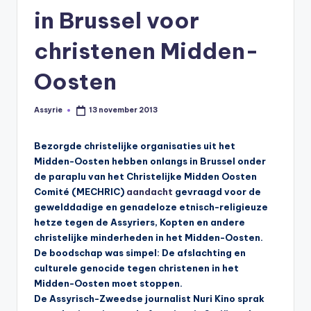
s
in Brussel voor
y
christenen Midden-
ri
ë
Oosten
N
Assyrie
13 november 2013
Geplaatst
e
door
d
Bezorgde christelijke organisaties uit het
Midden-Oosten hebben onlangs in Brussel onder
e
de paraplu van het Christelijke Midden Oosten
rl
Comité (MECHRIC)
aandacht
gevraagd voor de
gewelddadige en genadeloze etnisch-religieuze
a
hetze tegen de Assyriers, Kopten en andere
n
christelijke minderheden in het Midden-Oosten.
De boodschap was simpel: De afslachting en
d
culturele genocide tegen christenen in het
Midden-Oosten moet stoppen.
De Assyrisch-Zweedse journalist Nuri Kino sprak