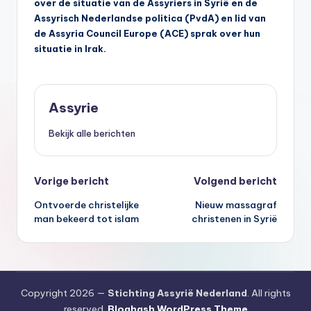
over de situatie van de Assyriers in Syrië en de
Assyrisch Nederlandse politica (PvdA) en lid van
de Assyria Council Europe (ACE) sprak over hun
situatie in Irak.
Assyrie
Bekijk alle berichten
Bericht
Vorige bericht
Volgend bericht
Ontvoerde christelijke
Nieuw massagraf
navigatie
man bekeerd tot islam
christenen in Syrië
Copyright 2026 —
Stichting Assyrië Nederland
. All rights
reserved.
Bloghash WordPress Theme