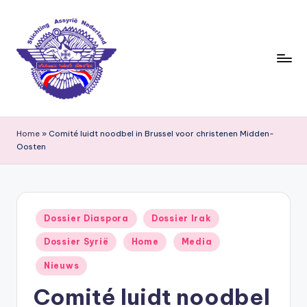
Ga
naar
de
inhoud
S
ti
Home
»
Comité luidt noodbel in Brussel voor christenen Midden-
Oosten
c
h
ti
Geplaatst
n
Dossier Diaspora
Dossier Irak
in
g
Dossier Syrië
Home
Media
A
Nieuws
s
Comité luidt noodbel