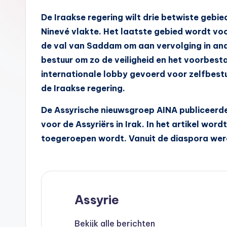
A
De Iraakse regering wilt drie betwiste gebi
s
Ninevé vlakte. Het laatste gebied wordt voo
s
de val van Saddam om aan vervolging in ande
bestuur om zo de veiligheid en het voorbesta
y
internationale lobby gevoerd voor zelfbestu
ri
de Iraakse regering.
ë
De Assyrische nieuwsgroep AINA publiceerd
voor de Assyriërs in Irak. In het artikel wo
N
toegeroepen wordt. Vanuit de diaspora wer
e
d
e
Assyrie
rl
Bekijk alle berichten