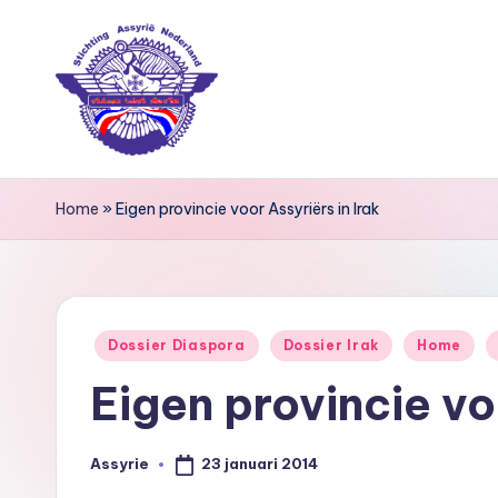
Ga
naar
de
inhoud
S
Home
»
Eigen provincie voor Assyriërs in Irak
ti
c
h
Geplaatst
Dossier Diaspora
Dossier Irak
Home
ti
in
Eigen provincie vo
n
g
23 januari 2014
Assyrie
Geplaatst
door