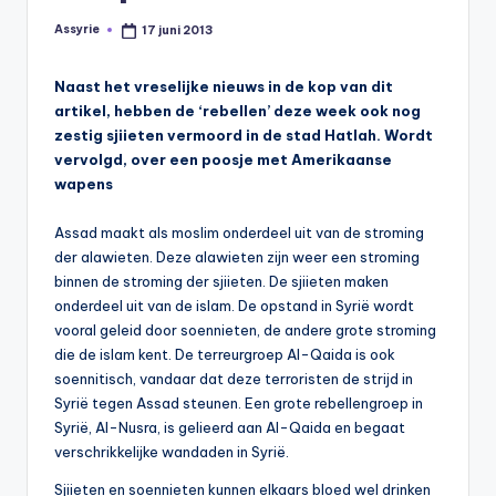
s
Assyrie
17 juni 2013
Geplaatst
y
door
ri
Naast het vreselijke nieuws in de kop van dit
artikel, hebben de ‘rebellen’ deze week ook nog
ë
zestig sjiieten vermoord in de stad Hatlah. Wordt
N
vervolgd, over een poosje met Amerikaanse
wapens
e
d
Assad maakt als moslim onderdeel uit van de stroming
der alawieten. Deze alawieten zijn weer een stroming
e
binnen de stroming der sjiieten. De sjiieten maken
rl
onderdeel uit van de islam. De opstand in Syrië wordt
vooral geleid door soennieten, de andere grote stroming
a
die de islam kent. De terreurgroep Al-Qaida is ook
n
soennitisch, vandaar dat deze terroristen de strijd in
Syrië tegen Assad steunen. Een grote rebellengroep in
d
Syrië, Al-Nusra, is gelieerd aan Al-Qaida en begaat
verschrikkelijke wandaden in Syrië.
Sjiieten en soennieten kunnen elkaars bloed wel drinken