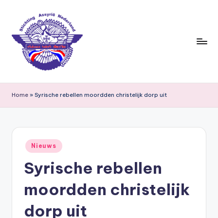
Ga
naar
de
inhoud
S
ti
Home
»
Syrische rebellen moordden christelijk dorp uit
c
h
ti
Geplaatst
Nieuws
in
n
Syrische rebellen
g
moordden christelijk
A
s
dorp uit