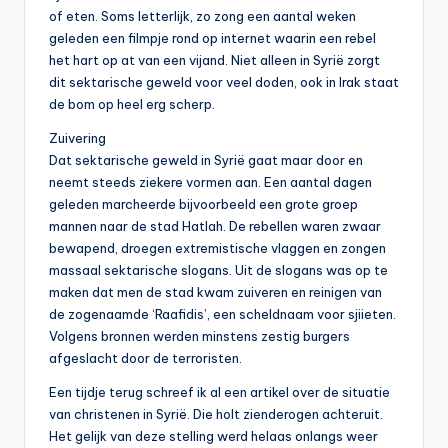
of eten. Soms letterlijk, zo zong een aantal weken
geleden een filmpje rond op internet waarin een rebel
het hart op at van een vijand. Niet alleen in Syrië zorgt
dit sektarische geweld voor veel doden, ook in Irak staat
de bom op heel erg scherp.
Zuivering
Dat sektarische geweld in Syrië gaat maar door en
neemt steeds ziekere vormen aan. Een aantal dagen
geleden marcheerde bijvoorbeeld een grote groep
mannen naar de stad Hatlah. De rebellen waren zwaar
bewapend, droegen extremistische vlaggen en zongen
massaal sektarische slogans. Uit de slogans was op te
maken dat men de stad kwam zuiveren en reinigen van
de zogenaamde ‘Raafidis’, een scheldnaam voor sjiieten.
Volgens bronnen werden minstens zestig burgers
afgeslacht door de terroristen.
Een tijdje terug schreef ik al een artikel over de situatie
van christenen in Syrië. Die holt zienderogen achteruit.
Het gelijk van deze stelling werd helaas onlangs weer