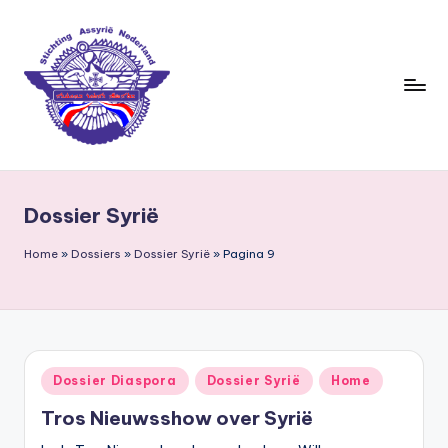
Ga
naar
de
inhoud
S
ti
Dossier Syrië
c
h
Home
»
Dossiers
»
Dossier Syrië
»
Pagina 9
ti
n
g
Geplaatst
Dossier Diaspora
Dossier Syrië
Home
A
in
Tros Nieuwsshow over Syrië
s