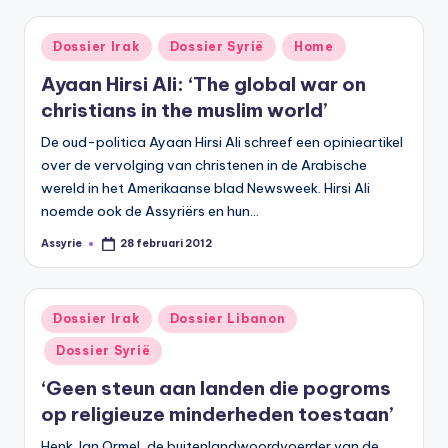
Geplaatst
Dossier Irak
Dossier Syrië
Home
in
Ayaan Hirsi Ali: ‘The global war on
christians in the muslim world’
De oud-politica Ayaan Hirsi Ali schreef een opinieartikel
over de vervolging van christenen in de Arabische
wereld in het Amerikaanse blad Newsweek. Hirsi Ali
noemde ook de Assyriërs en hun…
Assyrie
28 februari 2012
Geplaatst
door
Geplaatst
Dossier Irak
Dossier Libanon
in
Dossier Syrië
‘Geen steun aan landen die pogroms
op religieuze minderheden toestaan’
Henk Jan Ormel, de buitenlandwoordvoerder van de