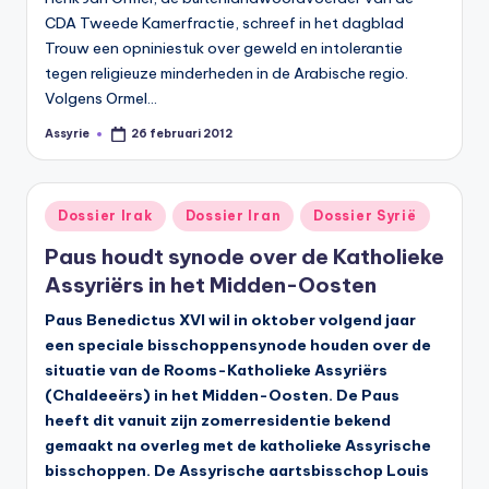
CDA Tweede Kamerfractie, schreef in het dagblad
Trouw een opniniestuk over geweld en intolerantie
tegen religieuze minderheden in de Arabische regio.
Volgens Ormel…
Assyrie
26 februari 2012
Geplaatst
door
Geplaatst
Dossier Irak
Dossier Iran
Dossier Syrië
in
Paus houdt synode over de Katholieke
Assyriërs in het Midden-Oosten
Paus Benedictus XVI wil in oktober volgend jaar
een speciale bisschoppensynode houden over de
situatie van de Rooms-Katholieke Assyriërs
(Chaldeeërs) in het Midden-Oosten. De Paus
heeft dit vanuit zijn zomerresidentie bekend
gemaakt na overleg met de katholieke Assyrische
bisschoppen. De Assyrische aartsbisschop Louis