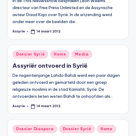
In de Tros Nieuwsshow bespraken Leon Willems,
s
directeur van Free Press Unlimited en de Assyrische
y
auteur Daad Kajo over Syrië. In de uitzending werd
ri
onder meer over de beelden die…
ë
Assyrie
14 maart 2012
Geplaatst
door
N
e
Geplaatst
Dossier Syrië
Home
Media
in
d
Assyriër ontvoerd in Syrië
e
De negentienjarige Lahdo Bahdi werd een paar dagen
rl
geleden ontvoerd en gemarteld door een groep
religieuze moslims in de stad Kamishli, Syrië. De
a
ontvoerders lieten weten Bahdi te onhoofden als…
n
Assyrie
14 maart 2012
Geplaatst
d
door
Geplaatst
Dossier Diaspora
Dossier Syrië
Home
in