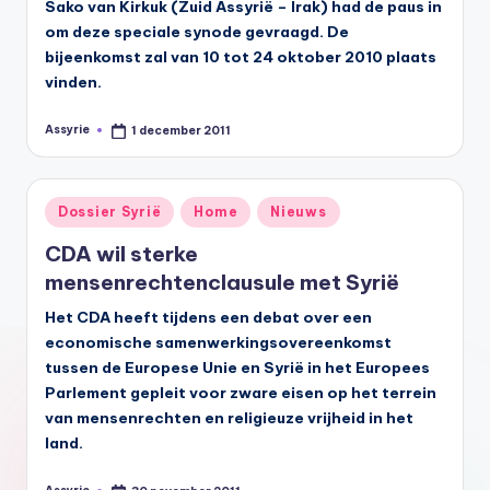
Sako van Kirkuk (Zuid Assyrië – Irak) had de paus in
om deze speciale synode gevraagd. De
bijeenkomst zal van 10 tot 24 oktober 2010 plaats
vinden.
Assyrie
1 december 2011
Geplaatst
door
Geplaatst
Dossier Syrië
Home
Nieuws
in
CDA wil sterke
mensenrechtenclausule met Syrië
Het CDA heeft tijdens een debat over een
economische samenwerkingsovereenkomst
tussen de Europese Unie en Syrië in het Europees
Parlement gepleit voor zware eisen op het terrein
van mensenrechten en religieuze vrijheid in het
land.