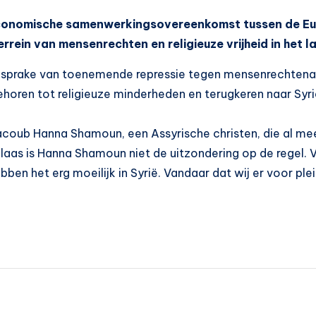
economische samenwerkingsovereenkomst tussen de Eur
rrein van mensenrechten en religieuze vrijheid in het l
is sprake van toenemende repressie tegen mensenrechtenacti
horen tot religieuze minderheden en terugkeren naar Syri
acoub Hanna Shamoun, een Assyrische christen, die al me
 ‘Helaas is Hanna Shamoun niet de uitzondering op de regel.
ben het erg moeilijk in Syrië. Vandaar dat wij er voor ple