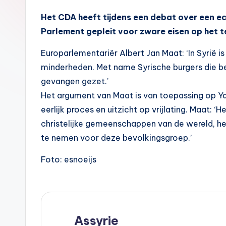
A
Het CDA heeft tijdens een debat over een 
s
Parlement gepleit voor zware eisen op het te
s
Europarlementariër Albert Jan Maat: ‘In Syrië 
y
minderheden. Met name Syrische burgers die be
gevangen gezet.’
ri
Het argument van Maat is van toepassing op Y
ë
eerlijk proces en uitzicht op vrijlating. Maat:
christelijke gemeenschappen van de wereld, heb
N
te nemen voor deze bevolkingsgroep.’
e
Foto: esnoeijs
d
e
rl
Assyrie