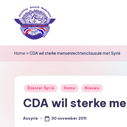
Ga
naar
de
inhoud
S
Home
»
CDA wil sterke mensenrechtenclausule met Syrië
ti
c
h
Geplaatst
Dossier Syrië
Home
Nieuws
ti
in
CDA wil sterke me
n
g
30 november 2011
Assyrie
Geplaatst
door