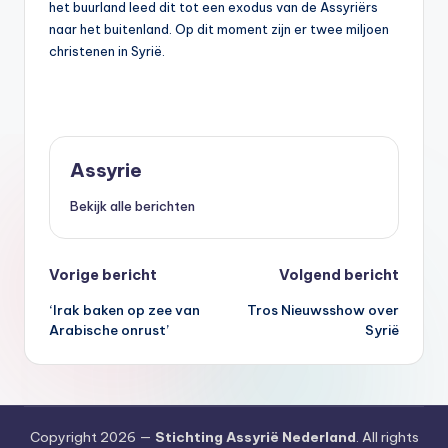
het buurland leed dit tot een exodus van de Assyriërs
naar het buitenland. Op dit moment zijn er twee miljoen
christenen in Syrië.
Assyrie
Bekijk alle berichten
Bericht
Vorige bericht
Volgend bericht
‘Irak baken op zee van
Tros Nieuwsshow over
navigatie
Arabische onrust’
Syrië
Copyright 2026 —
Stichting Assyrië Nederland
. All rights