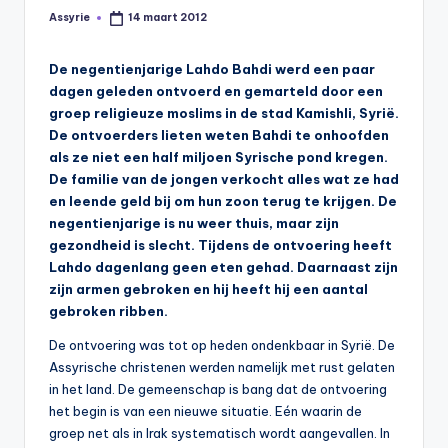
s
Assyrie
14 maart 2012
Geplaatst
door
y
De negentienjarige Lahdo Bahdi werd een paar
ri
dagen geleden ontvoerd en gemarteld door een
ë
groep religieuze moslims in de stad Kamishli, Syrië.
De ontvoerders lieten weten Bahdi te onhoofden
N
als ze niet een half miljoen Syrische pond kregen.
e
De familie van de jongen verkocht alles wat ze had
en leende geld bij om hun zoon terug te krijgen. De
d
negentienjarige is nu weer thuis, maar zijn
e
gezondheid is slecht. Tijdens de ontvoering heeft
Lahdo dagenlang geen eten gehad. Daarnaast zijn
rl
zijn armen gebroken en hij heeft hij een aantal
a
gebroken ribben.
n
De ontvoering was tot op heden ondenkbaar in Syrië. De
d
Assyrische christenen werden namelijk met rust gelaten
in het land. De gemeenschap is bang dat de ontvoering
het begin is van een nieuwe situatie. Eén waarin de
groep net als in Irak systematisch wordt aangevallen. In