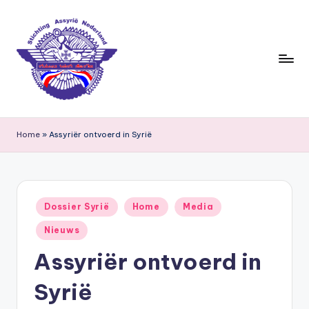
Ga
naar
de
inhoud
S
ti
Home
»
Assyriër ontvoerd in Syrië
c
h
ti
Geplaatst
Dossier Syrië
Home
Media
in
n
Nieuws
g
Assyriër ontvoerd in
A
Syrië
s