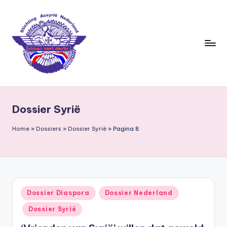
Ga
naar
de
inhoud
S
ti
Dossier Syrië
c
h
Home
»
Dossiers
»
Dossier Syrië
»
Pagina 8
ti
n
g
Geplaatst
Dossier Diaspora
Dossier Nederland
A
in
Dossier Syrië
s