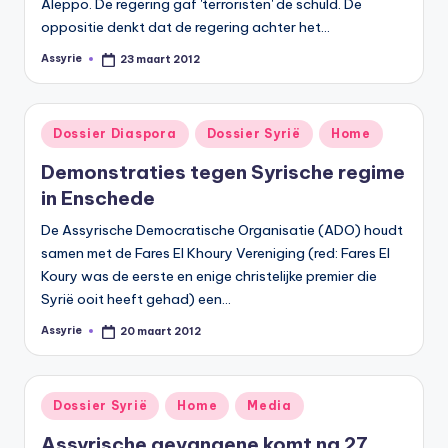
Aleppo. De regering gaf 'terroristen' de schuld. De
oppositie denkt dat de regering achter het…
Assyrie
23 maart 2012
Geplaatst
door
Geplaatst
Dossier Diaspora
Dossier Syrië
Home
in
Demonstraties tegen Syrische regime
in Enschede
De Assyrische Democratische Organisatie (ADO) houdt
samen met de Fares El Khoury Vereniging (red: Fares El
Koury was de eerste en enige christelijke premier die
Syrië ooit heeft gehad) een…
Assyrie
20 maart 2012
Geplaatst
door
Geplaatst
Dossier Syrië
Home
Media
in
Assyrische gevangene komt na 27