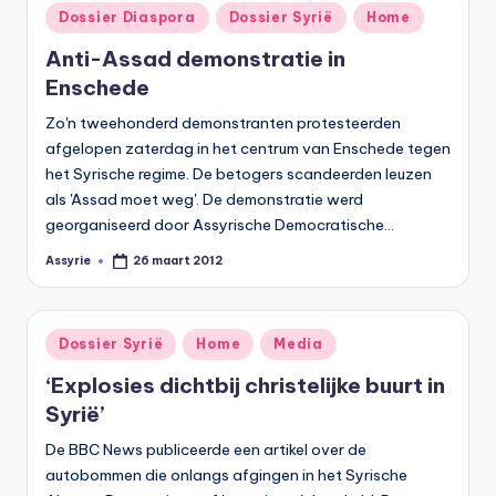
Geplaatst
Dossier Diaspora
Dossier Syrië
Home
in
Anti-Assad demonstratie in
Enschede
Zo'n tweehonderd demonstranten protesteerden
afgelopen zaterdag in het centrum van Enschede tegen
het Syrische regime. De betogers scandeerden leuzen
als 'Assad moet weg'. De demonstratie werd
georganiseerd door Assyrische Democratische…
Assyrie
26 maart 2012
Geplaatst
door
Geplaatst
Dossier Syrië
Home
Media
in
‘Explosies dichtbij christelijke buurt in
Syrië’
De BBC News publiceerde een artikel over de
autobommen die onlangs afgingen in het Syrische