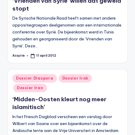
‘Vrienden van Syrië’ willen dat geweld
s
stopt
y
De Syrische Nationale Raad heeft samen met andere
ri
oppositiegroepen deelgenomen aan een internationale
ë
conferentie over Syrië. De bijeenkomst werd in Tunis
gehouden en georganiseerd door de ‘Vrienden van
N
Syrië’. Deze…
e
Assyrie
11 april 2012
Geplaatst
d
door
e
Geplaatst
Dossier Diaspora
Dossier Irak
rl
in
Dossier Iran
a
‘Midden-Oosten kleurt nog meer
n
islamitisch’
d
In het Friesch Dagblad verscheen een verslag door
Wilbert van Saane over een bijeenkomst over de
Arabische lente aan de Vrije Universiteit in Amsterdam.