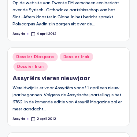
Op de website van Twente FM verscheen een bericht
over de Syrisch-Orthodoxe aartsbisschop van het
Sint-Afrem klooster in Glane. In het bericht spreekt
Polycarpus Aydin zijn zorgen uit over de…
Assyrie
4 april 2012
Geplaatst
door
Geplaatst
Dossier Diaspora
Dossier Irak
in
Dossier Iran
Assyriërs vieren nieuwjaar
Wereldwijd is er voor Assyriërs vanaf 1 april een nieuw
jaar begonnen. Volgens de Assyrische jaartelling is het
6762. In de komende editie van Assyrië Magazine zal er
meer aandacht…
Assyrie
2 april 2012
Geplaatst
door