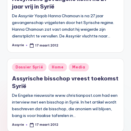
jaar vrij in Syrië
De Assyriër Yaqob Hanna Chamoun is na 27 jaar
gevangenschap vrijgelaten door het Syrische regime.
Hanna Chamoun zat vast omdat hij weigerde zijn
dienstplicht te vervullen. De Assyriër vluchtte naar…
Assyrie
17 maart 2012
Geplaatst
door
Geplaatst
Dossier Syrië
Home
Media
in
Assyrische bisschop vreest toekomst
Syrië
De Engelse nieuwssite www.christianpost.com had een
interview met een bisschop in Syrië. In het artikel wordt
beschreven dat de bisschop, die anoniem wil blijven,
bang is voor Iraakse taferelen in…
Assyrie
17 maart 2012
Geplaatst
door