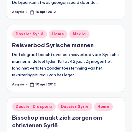
De bijeenkomst was georganiseerd door de…
Assyrie
10 april 2012
Geplaatst
door
Geplaatst
Dossier Syrië
Home
Media
in
Reisverbod Syrische mannen
De Telegraaf bericht over een reisverbod voor Syrische
mannen in de leeftijden 18 tot 42 jaar. Zij mogen het
land niet verlaten zonder toestemming van het
rekruteringsbureau van het leger.…
Assyrie
10 april 2012
Geplaatst
door
Geplaatst
Dossier Diaspora
Dossier Syrië
Home
in
Bisschop maakt zich zorgen om
christenen Syrië