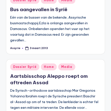
Dossier Syrië
Home
Media
in
Bus aangevallen in Syrië
Eén van de bussen van de bekende, Assyrische
busmaatschappij Ezla is onlangs aangevallen in
Damascus. Onbekenden openden het vuur op het
vaartuig dat in Damascus reed. Er zijn gewonden
gevallen…
Assyrie
3 maart 2013
Geplaatst
door
Geplaatst
Dossier Syrië
Home
Media
in
Aartsbisschop Aleppo roept om
aftreden Assad
De Syrisch-orthodoxe aartsbisschop Mar Gregorios
Yohanna Ibrahim roept de Syrische president Baschir
al-Assad op om af te treden. De kerkleider is echter fel
tegen een militaire interventie. De ellende voor…