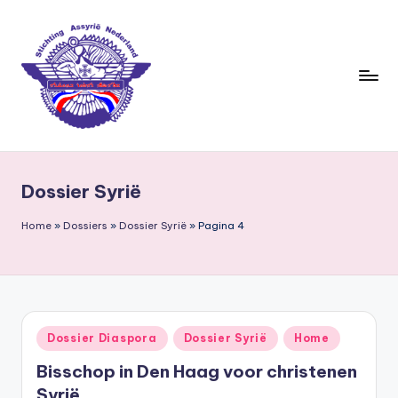
Ga
naar
de
inhoud
S
ti
Dossier Syrië
c
h
Home
»
Dossiers
»
Dossier Syrië
»
Pagina 4
ti
n
g
Geplaatst
Dossier Diaspora
Dossier Syrië
Home
A
in
Bisschop in Den Haag voor christenen
s
Syrië