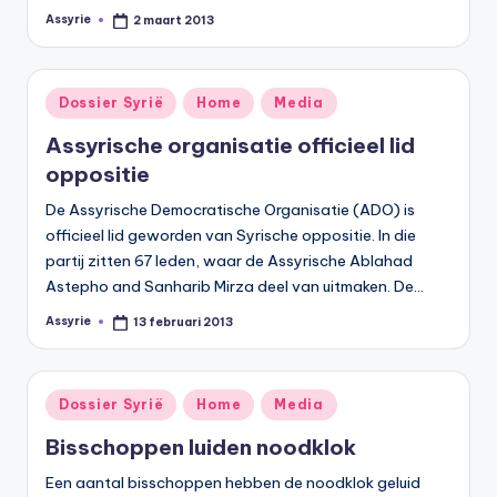
Assyrie
2 maart 2013
Geplaatst
door
Geplaatst
Dossier Syrië
Home
Media
in
Assyrische organisatie officieel lid
oppositie
De Assyrische Democratische Organisatie (ADO) is
officieel lid geworden van Syrische oppositie. In die
partij zitten 67 leden, waar de Assyrische Ablahad
Astepho and Sanharib Mirza deel van uitmaken. De…
Assyrie
13 februari 2013
Geplaatst
door
Geplaatst
Dossier Syrië
Home
Media
in
Bisschoppen luiden noodklok
Een aantal bisschoppen hebben de noodklok geluid