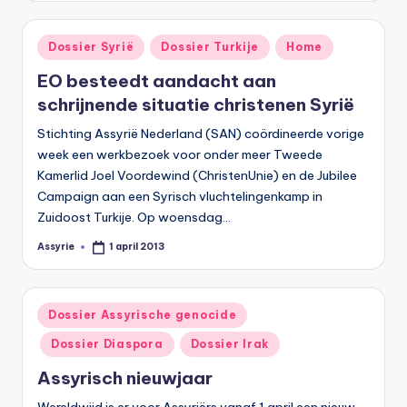
Geplaatst
Dossier Syrië
Dossier Turkije
Home
in
EO besteedt aandacht aan
schrijnende situatie christenen Syrië
Stichting Assyrië Nederland (SAN) coördineerde vorige
week een werkbezoek voor onder meer Tweede
Kamerlid Joel Voordewind (ChristenUnie) en de Jubilee
Campaign aan een Syrisch vluchtelingenkamp in
Zuidoost Turkije. Op woensdag…
Assyrie
1 april 2013
Geplaatst
door
Geplaatst
Dossier Assyrische genocide
in
Dossier Diaspora
Dossier Irak
Assyrisch nieuwjaar