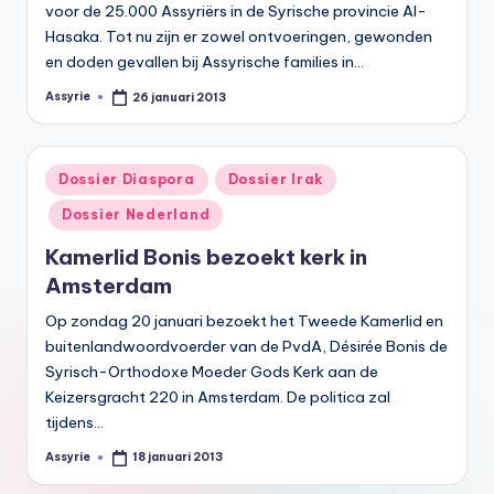
voor de 25.000 Assyriërs in de Syrische provincie Al-
Hasaka. Tot nu zijn er zowel ontvoeringen, gewonden
en doden gevallen bij Assyrische families in…
Assyrie
26 januari 2013
Geplaatst
door
Geplaatst
Dossier Diaspora
Dossier Irak
in
Dossier Nederland
Kamerlid Bonis bezoekt kerk in
Amsterdam
Op zondag 20 januari bezoekt het Tweede Kamerlid en
buitenlandwoordvoerder van de PvdA, Désirée Bonis de
Syrisch-Orthodoxe Moeder Gods Kerk aan de
Keizersgracht 220 in Amsterdam. De politica zal
tijdens…
Assyrie
18 januari 2013
Geplaatst
door