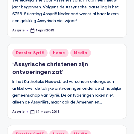
Wereldwijd is er voor Assyriërs vanaf 1 april een nieuw
jaar begonnen. Volgens de Assyrische jaartelling is het
6763. Stichting Assyrië Nederland wenst al haar lezers
een gelukkig Assyrisch nieuwjaar!
Assyrie
1 april 2013
Geplaatst
door
Geplaatst
Dossier Syrië
Home
Media
in
‘Assyrische christenen zijn
ontvoeringen zat’
In het Katholieke Nieuwsblad verscheen onlangs een
artikel over de talrijke ontvoeringen onder de christelijke
gemeenschap van Syrië. De ontvoeringen raken niet
alleen de Assyriërs, maar ook de Armenen en…
Assyrie
14 maart 2013
Geplaatst
door
Geplaatst