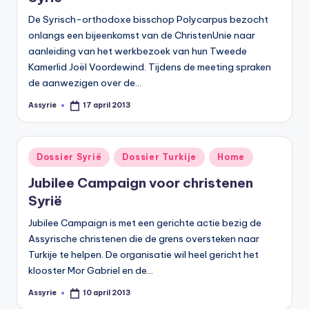
s
De Syrisch-orthodoxe bisschop Polycarpus bezocht
y
onlangs een bijeenkomst van de ChristenUnie naar
ri
aanleiding van het werkbezoek van hun Tweede
Kamerlid Joël Voordewind. Tijdens de meeting spraken
ë
de aanwezigen over de…
N
Assyrie
17 april 2013
Geplaatst
e
door
d
Geplaatst
Dossier Syrië
Dossier Turkije
Home
e
in
Jubilee Campaign voor christenen
rl
Syrië
a
Jubilee Campaign is met een gerichte actie bezig de
n
Assyrische christenen die de grens oversteken naar
d
Turkije te helpen. De organisatie wil heel gericht het
klooster Mor Gabriel en de…
Assyrie
10 april 2013
Geplaatst
door