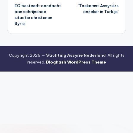
EO besteedt aandacht
‘Toekomst Assyriërs
navigatie
aan schrijnende
onzeker in Turkije’
situatie christenen
Syrië
Copyright 2026 —
Stichting Assyrië Nederland
. All rights
reserved.
Bloghash WordPress Theme