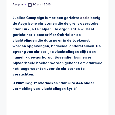
s
Assyrie
10 april 2013
Geplaatst
door
y
Jubilee Campaign is met een gerichte
actie
bezig
ri
de Assyrische christenen die de grens oversteken
ë
naar Turkije te helpen. De organisatie wil heel
gericht het klooster Mor Gabriel en de
N
vluchtelingen die daar nu en in de toekomst
e
worden opgevangen, financieel ondersteunen. De
opvang van christelijke vluchtelingen blijft dan
d
namelijk gewaarborgd. Bovendien kunnen er
e
bijvoorbeeld boeken worden gekocht om daarmee
het lange wachten voor de christenen te
rl
verzachten.
a
U kunt uw gift overmaken naar Giro 444 onder
n
vermelding van ‘vluchtelingen Syrië’.
d