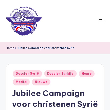
Ga
naar
de
inhoud
S
ti
Home
»
Jubilee Campaign voor christenen Syrië
c
h
ti
Geplaatst
Dossier Syrië
Dossier Turkije
Home
in
n
Media
Nieuws
g
Jubilee Campaign
A
voor christenen Syrië
s