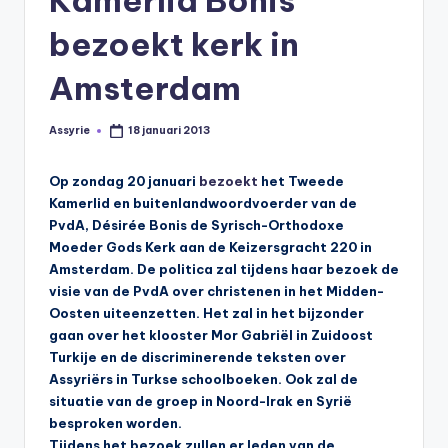
s
bezoekt kerk in
y
ri
Amsterdam
ë
Assyrie
18 januari 2013
N
Geplaatst
door
e
Op zondag 20 januari
bezoekt
het Tweede
d
Kamerlid en buitenlandwoordvoerder van de
PvdA, Désirée Bonis de Syrisch-Orthodoxe
e
Moeder Gods Kerk aan de Keizersgracht 220 in
rl
Amsterdam. De politica zal tijdens haar bezoek de
visie van de PvdA over christenen in het Midden-
a
Oosten uiteenzetten. Het zal in het bijzonder
n
gaan over het klooster Mor Gabriël in Zuidoost
Turkije en de discriminerende teksten over
d
Assyriërs in Turkse schoolboeken. Ook zal de
situatie van de groep in Noord-Irak en Syrië
besproken worden.
Tijdens het bezoek zullen er leden van de