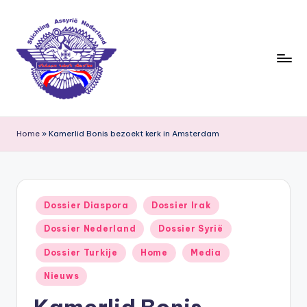
Ga
naar
de
inhoud
S
ti
Home
»
Kamerlid Bonis bezoekt kerk in Amsterdam
c
h
ti
Geplaatst
Dossier Diaspora
Dossier Irak
in
n
Dossier Nederland
Dossier Syrië
g
Dossier Turkije
Home
Media
A
Nieuws
s
Kamerlid Bonis