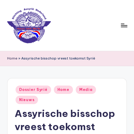
Ga
naar
de
inhoud
S
ti
Home
»
Assyrische bisschop vreest toekomst Syrië
c
h
ti
Geplaatst
Dossier Syrië
Home
Media
in
n
Nieuws
g
Assyrische bisschop
A
vreest toekomst
s