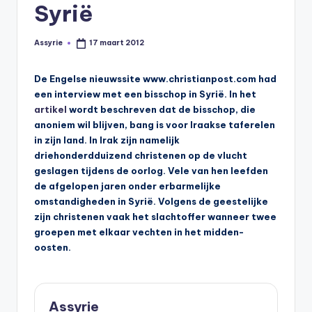
s
Syrië
y
Assyrie
17 maart 2012
Geplaatst
ri
door
ë
De Engelse nieuwssite www.christianpost.com had
een interview met een bisschop in Syrië. In het
N
artikel
wordt beschreven dat de bisschop, die
e
anoniem wil blijven, bang is voor Iraakse taferelen
in zijn land. In Irak zijn namelijk
d
driehonderdduizend christenen op de vlucht
e
geslagen tijdens de oorlog. Vele van hen leefden
de afgelopen jaren onder erbarmelijke
rl
omstandigheden in Syrië. Volgens de geestelijke
a
zijn christenen vaak het slachtoffer wanneer twee
groepen met elkaar vechten in het midden-
n
oosten.
d
Assyrie