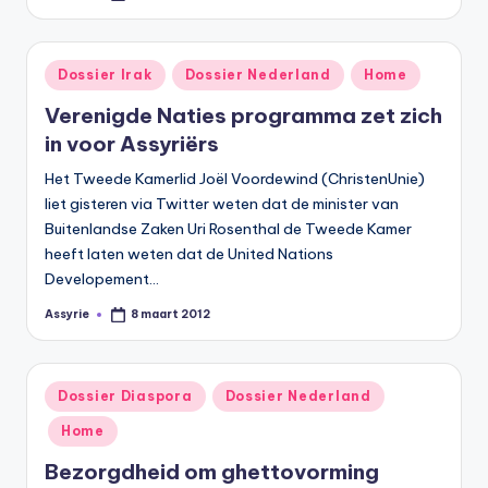
door
Geplaatst
Dossier Irak
Dossier Nederland
Home
in
Verenigde Naties programma zet zich
in voor Assyriërs
Het Tweede Kamerlid Joël Voordewind (ChristenUnie)
liet gisteren via Twitter weten dat de minister van
Buitenlandse Zaken Uri Rosenthal de Tweede Kamer
heeft laten weten dat de United Nations
Developement…
Assyrie
8 maart 2012
Geplaatst
door
Geplaatst
Dossier Diaspora
Dossier Nederland
in
Home
Bezorgdheid om ghettovorming