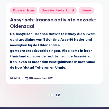
Geplaatst
Dossier Iran
Dossier Nederland
Home
in
Assyrisch-Iraanse activiste bezoekt
Oldenzaal
De Assyrisch-Iraanse activiste Nancy Aldo kwam
op uitnodiging van Stichting
Assyrië Nederland
meekijken bij de Oldenzaalse
gemeenteraadsverkiezingen. Aldo komt in haar
thuisland op voor de rechten van de
Assyriërs. In
Iran leven er meer dan zestigduizend in met name
de hoofdstad Teheran en Urmia.
Assyrie
30 november 2011
Geplaatst
door
Berichten
1
2
VORIGE
PAGINA
paginering