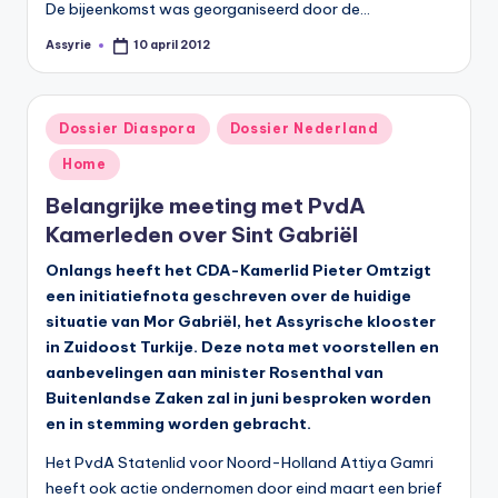
De bijeenkomst was georganiseerd door de…
Assyrie
10 april 2012
Geplaatst
door
Geplaatst
Dossier Diaspora
Dossier Nederland
in
Home
Belangrijke meeting met PvdA
Kamerleden over Sint Gabriël
Onlangs heeft het CDA-Kamerlid Pieter Omtzigt
een initiatiefnota geschreven over de huidige
situatie van Mor Gabriël, het Assyrische klooster
in Zuidoost Turkije. Deze nota met voorstellen en
aanbevelingen aan minister Rosenthal van
Buitenlandse Zaken zal in juni besproken worden
en in stemming worden gebracht.
Het PvdA Statenlid voor Noord-Holland Attiya Gamri
heeft ook actie ondernomen door eind maart een brief