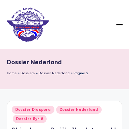
Ga
naar
de
inhoud
S
ti
Dossier Nederland
c
h
Home
»
Dossiers
»
Dossier Nederland
»
Pagina 2
ti
n
g
Geplaatst
Dossier Diaspora
Dossier Nederland
A
in
Dossier Syrië
s