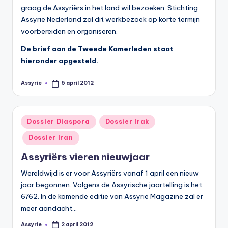
graag de Assyriërs in het land wil bezoeken. Stichting
Assyrië Nederland zal dit werkbezoek op korte termijn
voorbereiden en organiseren.
De brief aan de Tweede Kamerleden staat
hieronder opgesteld.
Assyrie
6 april 2012
Geplaatst
door
Geplaatst
Dossier Diaspora
Dossier Irak
in
Dossier Iran
Assyriërs vieren nieuwjaar
Wereldwijd is er voor Assyriërs vanaf 1 april een nieuw
jaar begonnen. Volgens de Assyrische jaartelling is het
6762. In de komende editie van Assyrië Magazine zal er
meer aandacht…
Assyrie
2 april 2012
Geplaatst