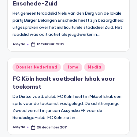
Enschede-Zuid
Het gemeenteraadslid Niels van den Berg van de lokale
partij Burger Belangen Enschede heeft zijn bezorgdheid
uitgesproken over het multiculturele stadsdeel Zuid. Het
raadslid was ooit actief als jeugdwerker in…
Assyrie
15 februari 2012
Geplaatst
door
Geplaatst
Dossier Nederland
Home
Media
in
FC Köln haalt voetballer Ishak voor
toekomst
De Duitse voetbalclub FC Köln heeft in Mikael Ishak een
spits voor de toekomst vastgelegd. De achttienjarige
Zweed verruilt in januari Assyriska FF voor de
Bundesliga-club. FC Köln ziet in…
Assyrie
26 december 2011
Geplaatst
door