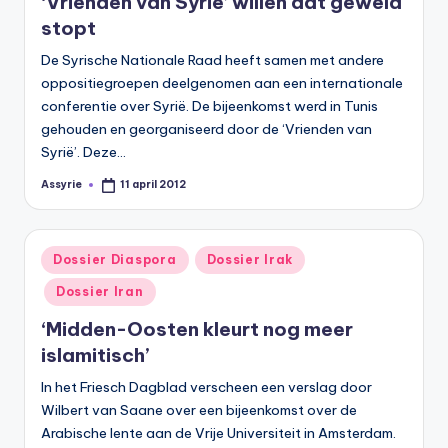
‘Vrienden van Syrië’ willen dat geweld
s
stopt
y
De Syrische Nationale Raad heeft samen met andere
ri
oppositiegroepen deelgenomen aan een internationale
ë
conferentie over Syrië. De bijeenkomst werd in Tunis
gehouden en georganiseerd door de ‘Vrienden van
N
Syrië’. Deze…
e
Assyrie
11 april 2012
Geplaatst
d
door
e
Geplaatst
Dossier Diaspora
Dossier Irak
rl
in
Dossier Iran
a
‘Midden-Oosten kleurt nog meer
n
islamitisch’
d
In het Friesch Dagblad verscheen een verslag door
Wilbert van Saane over een bijeenkomst over de
Arabische lente aan de Vrije Universiteit in Amsterdam.