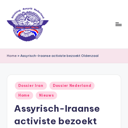
Ga
naar
de
inhoud
S
ti
Home
»
Assyrisch-Iraanse activiste bezoekt Oldenzaal
c
h
ti
Geplaatst
Dossier Iran
Dossier Nederland
in
n
Home
Nieuws
g
Assyrisch-Iraanse
A
activiste bezoekt
s