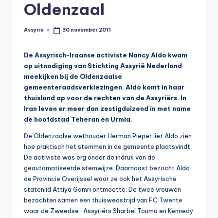
s
Oldenzaal
y
Assyrie
30 november 2011
Geplaatst
ri
door
ë
De Assyrisch-Iraanse activiste Nancy Aldo kwam
op uitnodiging van Stichting
Assyrië Nederland
N
meekijken bij de Oldenzaalse
e
gemeenteraadsverkiezingen. Aldo komt in haar
thuisland op voor de rechten van de
Assyriërs. In
d
Iran leven er meer dan zestigduizend in met name
e
de hoofdstad Teheran en Urmia.
rl
De Oldenzaalse wethouder Herman Pieper liet Aldo zien
a
hoe praktisch het stemmen in de gemeente plaatsvindt.
De activiste was erg onder de indruk van de
n
geautomatiseerde stemwijze. Daarnaast bezocht Aldo
d
de Provincie Overijssel waar ze ook het Assyrische
statenlid Attiya Gamri ontmoette. De twee vrouwen
bezochten samen een thuiswedstrijd van FC Twente
waar de Zweedse-Assyriërs Sharbel Touma en Kennedy