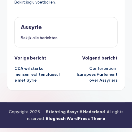
Bakircioglu voetballen.
Assyrie
Bekijk alle berichten
Bericht
Vorige bericht
Volgend bericht
CDA wil sterke
Conferentie in
navigatie
mensenrechtenclausul
Europees Parlement
e met Syrië
over Assyriërs
Copyright 2026 —
Stichting Assyrië Nederland
. All rights
reserved.
Bloghash WordPress Theme