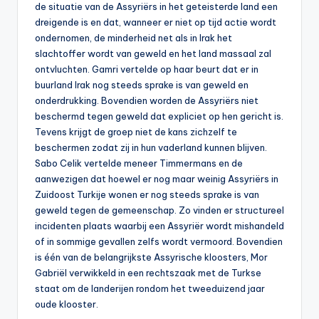
de situatie van de Assyriërs in het geteisterde land een
dreigende is en dat, wanneer er niet op tijd actie wordt
ondernomen, de minderheid net als in Irak het
slachtoffer wordt van geweld en het land massaal zal
ontvluchten. Gamri vertelde op haar beurt dat er in
buurland Irak nog steeds sprake is van geweld en
onderdrukking. Bovendien worden de Assyriërs niet
beschermd tegen geweld dat expliciet op hen gericht is.
Tevens krijgt de groep niet de kans zichzelf te
beschermen zodat zij in hun vaderland kunnen blijven.
Sabo Celik vertelde meneer Timmermans en de
aanwezigen dat hoewel er nog maar weinig Assyriërs in
Zuidoost Turkije wonen er nog steeds sprake is van
geweld tegen de gemeenschap. Zo vinden er structureel
incidenten plaats waarbij een Assyriër wordt mishandeld
of in sommige gevallen zelfs wordt vermoord. Bovendien
is één van de belangrijkste Assyrische kloosters, Mor
Gabriël verwikkeld in een rechtszaak met de Turkse
staat om de landerijen rondom het tweeduizend jaar
oude klooster.