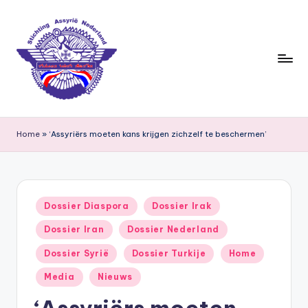
Ga
naar
de
inhoud
S
ti
Home
»
‘Assyriërs moeten kans krijgen zichzelf te beschermen’
c
h
ti
Geplaatst
Dossier Diaspora
Dossier Irak
in
n
Dossier Iran
Dossier Nederland
g
Dossier Syrië
Dossier Turkije
Home
A
Media
Nieuws
s
‘Assyriërs moeten