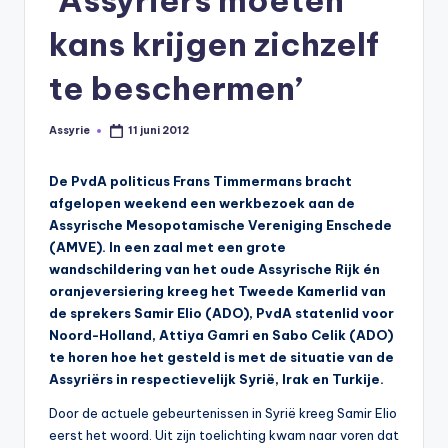
s
kans krijgen zichzelf
y
ri
te beschermen’
ë
Assyrie
11 juni 2012
N
Geplaatst
door
e
De PvdA politicus Frans Timmermans bracht
d
afgelopen weekend een werkbezoek aan de
Assyrische Mesopotamische Vereniging Enschede
e
(AMVE). In een zaal met een grote
rl
wandschildering van het oude Assyrische Rijk én
oranjeversiering kreeg het Tweede Kamerlid van
a
de sprekers Samir Elio (ADO), PvdA statenlid voor
n
Noord-Holland, Attiya Gamri en Sabo Celik (ADO)
te horen hoe het gesteld is met de situatie van de
d
Assyriërs in respectievelijk Syrië, Irak en Turkije.
Door de actuele gebeurtenissen in Syrië kreeg Samir Elio
eerst het woord. Uit zijn toelichting kwam naar voren dat