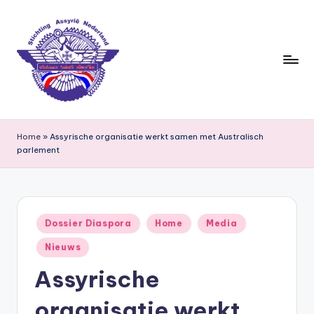
Ga
naar
de
inhoud
S
ti
Home
»
Assyrische organisatie werkt samen met Australisch
parlement
c
h
ti
Geplaatst
n
Dossier Diaspora
Home
Media
in
g
Nieuws
A
Assyrische
s
organisatie werkt