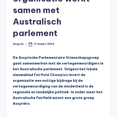
s
samen met
y
ri
Australisch
ë
parlement
N
e
Assyrie
17 maart 2012
Geplaatst
door
d
De Assyrische Parlementaire Vrienschapsgroep
e
gaat samenwerken met de vertegenwoordigers in
het Australische parlement. Volgens het lokale
rl
nieuwsblad
Fairfield Champion
levert de
a
organisatie een nuttige bijdrage bij de
vertegenwoordiging van de minderheid in de
n
regionale en landelijke politiek. In onder meer het
d
Australische Fairfield woont een grote groep
Assyriërs.