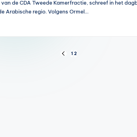
 van de CDA Tweede Kamerfractie, schreef in het dagb
 de Arabische regio. Volgens Ormel…
1
2
VORIGE
PAGINA