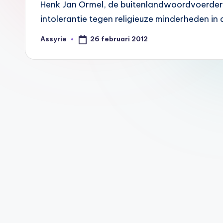
A
Henk Jan Ormel, de buitenlandwoordvoerder
intolerantie tegen religieuze minderheden in
s
26 februari 2012
Assyrie
s
Geplaatst
door
y
ri
Berichten
ë
paginering
N
e
d
e
rl