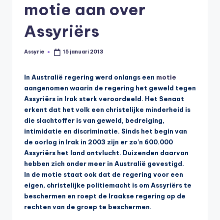
s
motie aan over
y
Assyriërs
ri
ë
Assyrie
15 januari 2013
Geplaatst
door
N
In Australië regering werd onlangs een
motie
e
aangenomen waarin de regering het geweld tegen
Assyriërs in Irak sterk veroordeeld. Het Senaat
d
erkent dat het volk een christelijke minderheid is
e
die slachtoffer is van geweld, bedreiging,
intimidatie en discriminatie. Sinds het begin van
rl
de oorlog in Irak in 2003 zijn er zo’n 600.000
a
Assyriërs het land ontvlucht. Duizenden daarvan
hebben zich onder meer in Australië gevestigd.
n
In de motie staat ook dat de regering voor een
d
eigen, christelijke politiemacht is om Assyriërs te
beschermen en roept de Iraakse regering op de
rechten van de groep te beschermen.