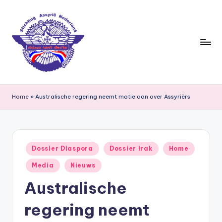
Ga
naar
de
inhoud
S
ti
Home
»
Australische regering neemt motie aan over Assyriërs
c
h
ti
Geplaatst
Dossier Diaspora
Dossier Irak
Home
in
n
Media
Nieuws
g
Australische
A
regering neemt
s