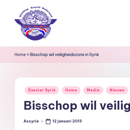
Ga
naar
de
inhoud
S
Home
»
Bisschop wil veiligheidszone in Syrië
ti
c
h
Geplaatst
Dossier Syrië
Home
Media
Nieuws
ti
in
Bisschop wil veili
n
g
12 januari 2013
Assyrie
Geplaatst
door