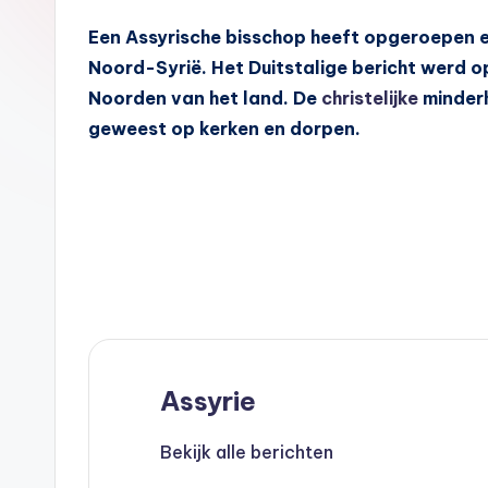
A
Een Assyrische bisschop heeft opgeroepen ee
s
Noord-Syrië. Het Duitstalige bericht werd 
s
Noorden van het land. De
christelijke
minderh
geweest op kerken en dorpen.
y
ri
ë
N
e
d
Assyrie
e
Bekijk alle berichten
rl