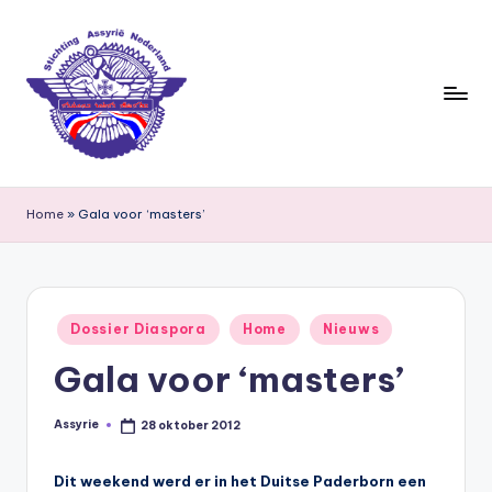
Ga
naar
de
inhoud
S
ti
Home
»
Gala voor ‘masters’
c
h
ti
Geplaatst
Dossier Diaspora
Home
Nieuws
in
n
Gala voor ‘masters’
g
A
Assyrie
28 oktober 2012
Geplaatst
door
s
Dit weekend werd er in het Duitse Paderborn een