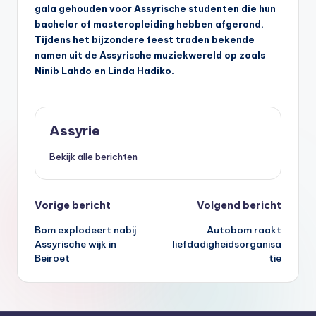
s
gala gehouden voor Assyrische studenten die hun
bachelor of masteropleiding hebben afgerond.
y
Tijdens het bijzondere feest traden bekende
ri
namen uit de Assyrische muziekwereld op zoals
Ninib Lahdo en Linda Hadiko.
ë
N
e
Assyrie
d
Bekijk alle berichten
e
rl
Bericht
Vorige bericht
Volgend bericht
a
Bom explodeert nabij
Autobom raakt
navigatie
n
Assyrische wijk in
liefdadigheidsorganisa
Beiroet
tie
d