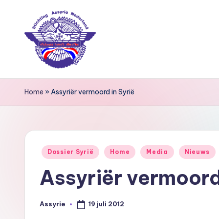
Ga
naar
de
inhoud
S
Home
»
Assyriër vermoord in Syrië
ti
c
h
Geplaatst
Dossier Syrië
Home
Media
Nieuws
ti
in
Assyriër vermoord 
n
g
19 juli 2012
Assyrie
Geplaatst
door