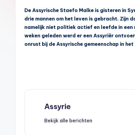
A
De Assyrische Staefo Malke is gisteren in Sy
s
drie mannen om het leven is gebracht. Zijn d
s
namelijk niet politiek actief en leefde in ee
weken geleden werd er een Assyriër ontvoer
y
onrust bij de Assyrische gemeenschap in het 
ri
ë
N
e
d
Assyrie
e
Bekijk alle berichten
rl