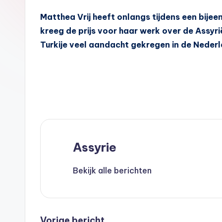
A
Matthea Vrij heeft onlangs tijdens een bijeen
s
kreeg de prijs voor haar werk over de Assyrië
s
Turkije veel aandacht gekregen in de Neder
y
ri
ë
N
Assyrie
e
d
Bekijk alle berichten
e
rl
Vorige bericht