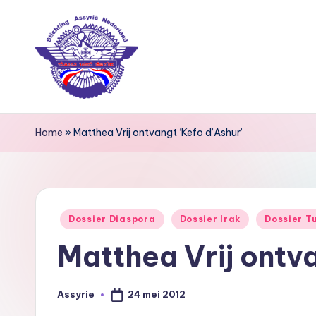
Ga
naar
de
inhoud
S
Home
»
Matthea Vrij ontvangt ‘Kefo d’Ashur’
ti
c
h
Geplaatst
Dossier Diaspora
Dossier Irak
Dossier Tu
ti
in
Matthea Vrij ontva
n
g
24 mei 2012
Assyrie
Geplaatst
door