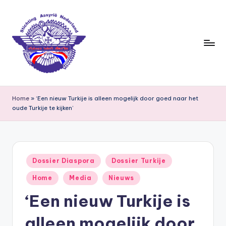
Ga
naar
de
inhoud
S
ti
Home
»
‘Een nieuw Turkije is alleen mogelijk door goed naar het
oude Turkije te kijken’
c
h
ti
Geplaatst
n
Dossier Diaspora
Dossier Turkije
in
g
Home
Media
Nieuws
A
‘Een nieuw Turkije is
s
alleen mogelijk door