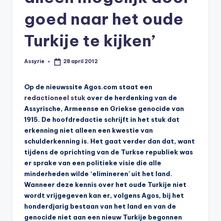
s
goed naar het oude
y
ri
Turkije te kijken’
ë
Assyrie
28 april 2012
Geplaatst
N
door
e
Op de nieuwssite Agos.com staat een
redactioneel
stuk
over de herdenking van de
d
Assyrische, Armeense en Griekse genocide van
e
1915. De hoofdredactie schrijft in het stuk dat
erkenning niet alleen een kwestie van
rl
schulderkenning is. Het gaat verder dan dat, want
a
tijdens de oprichting van de Turkse republiek was
er sprake van een politieke visie die alle
n
minderheden wilde ‘elimineren’ uit het land.
d
Wanneer deze kennis over het oude Turkije niet
wordt vrijgegeven kan er, volgens Agos, bij het
honderdjarig bestaan van het land en van de
genocide niet aan een nieuw Turkije begonnen