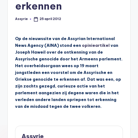
s
erkennen
y
Assyrie
25 april 2012
Geplaatst
ri
door
ë
Op de nieuwssite van de Assyrian International
N
News Agency (AINA) stond een
opinieartikel
van
e
Joseph Haweil over de ontkenning van de
Assyrische genocide door het Armeens parlement.
d
Het overheidsorgaan wees op 19 maart
e
jongstleden een voorstel om de Assyrische en
Griekse genocide te erkennen af. Dat was een, op
rl
zijn zachts gezegd, curieuze actie van het
a
parlement aangezien zij degene waren die in het
verleden andere landen opriepen tot erkenning
n
van de misdaad tegen de twee volkeren.
d
Assyrie