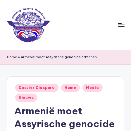
Ga
naar
de
inhoud
S
ti
Home
»
Armenië moet Assyrische genocide erkennen
c
h
ti
Geplaatst
Dossier Diaspora
Home
Media
in
n
Nieuws
g
Armenië moet
A
Assyrische genocide
s