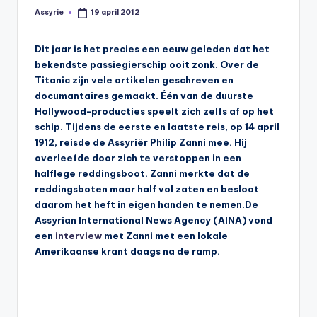
s
Assyrie
19 april 2012
Geplaatst
door
y
Dit jaar is het precies een eeuw geleden dat het
ri
bekendste passiegierschip ooit zonk. Over de
ë
Titanic zijn vele artikelen geschreven en
documantaires gemaakt. Één van de duurste
N
Hollywood-producties speelt zich zelfs af op het
e
schip. Tijdens de eerste en laatste reis, op 14 april
1912, reisde de Assyriër Philip Zanni mee. Hij
d
overleefde door zich te verstoppen in een
e
halflege reddingsboot. Zanni merkte dat de
reddingsboten maar half vol zaten en besloot
rl
daarom het heft in eigen handen te nemen.De
a
Assyrian International News Agency (AINA) vond
een
interview
met Zanni met een lokale
n
Amerikaanse krant daags na de ramp.
d