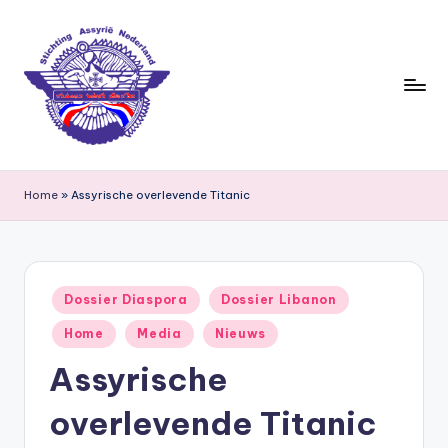
Ga
naar
de
inhoud
S
ti
Home
»
Assyrische overlevende Titanic
c
h
ti
Geplaatst
Dossier Diaspora
Dossier Libanon
in
n
Home
Media
Nieuws
g
Assyrische
A
overlevende Titanic
s