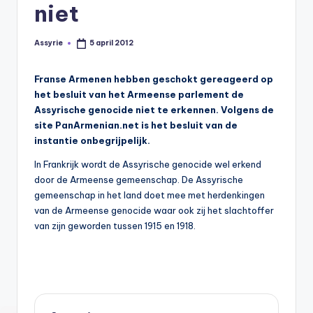
s
niet
y
Assyrie
5 april 2012
Geplaatst
ri
door
ë
Franse Armenen hebben geschokt gereageerd op
het besluit van het Armeense parlement de
N
Assyrische genocide niet te erkennen. Volgens de
e
site PanArmenian.net is het besluit van de
instantie onbegrijpelijk.
d
e
In Frankrijk wordt de Assyrische genocide wel erkend
door de Armeense gemeenschap. De Assyrische
rl
gemeenschap in het land doet mee met herdenkingen
a
van de Armeense genocide waar ook zij het slachtoffer
van zijn geworden tussen 1915 en 1918.
n
d