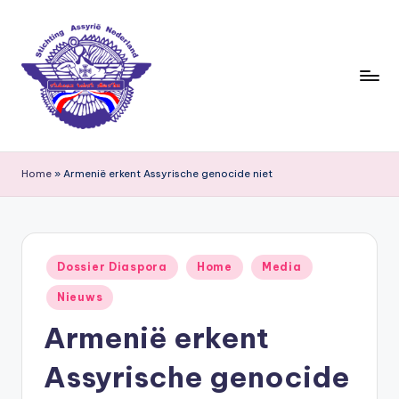
Ga
naar
de
inhoud
S
ti
Home
»
Armenië erkent Assyrische genocide niet
c
h
ti
Geplaatst
Dossier Diaspora
Home
Media
in
n
Nieuws
g
Armenië erkent
A
Assyrische genocide
s