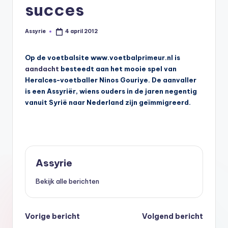
s
succes
y
Assyrie
4 april 2012
Geplaatst
ri
door
ë
Op de voetbalsite www.voetbalprimeur.nl is
aandacht
besteedt aan het mooie spel van
N
Heralces-voetballer Ninos Gouriye. De aanvaller
e
is een Assyriër, wiens ouders in de jaren negentig
vanuit Syrië naar Nederland zijn geïmmigreerd.
d
e
rl
a
Assyrie
n
Bekijk alle berichten
d
Bericht
Vorige bericht
Volgend bericht