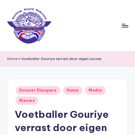
Ga
naar
de
inhoud
S
ti
Home
»
Voetballer Gouriye verrast door eigen succes
c
h
ti
Geplaatst
Dossier Diaspora
Home
Media
in
n
Nieuws
g
Voetballer Gouriye
A
verrast door eigen
s