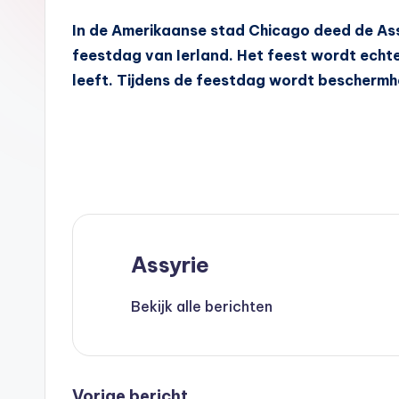
A
In de Amerikaanse stad Chicago deed de Ass
s
feestdag van Ierland. Het feest wordt echt
s
leeft. Tijdens de feestdag wordt beschermhei
y
ri
ë
N
Assyrie
e
d
Bekijk alle berichten
e
rl
Vorige bericht