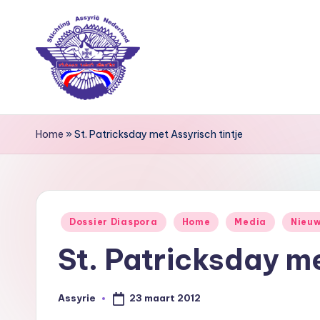
Ga
naar
de
inhoud
S
Home
»
St. Patricksday met Assyrisch tintje
ti
c
h
Geplaatst
Dossier Diaspora
Home
Media
Nieu
ti
in
St. Patricksday me
n
g
23 maart 2012
Assyrie
Geplaatst
door