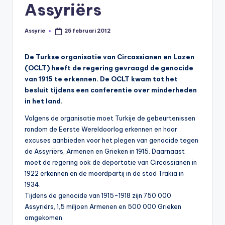
s
Assyriërs
y
Assyrie
25 februari 2012
Geplaatst
ri
door
ë
De Turkse organisatie van Circassianen en Lazen
(OCLT) heeft de regering gevraagd de genocide
N
van 1915 te erkennen. De OCLT kwam tot het
e
besluit tijdens een conferentie over minderheden
in het land.
d
e
Volgens de organisatie moet Turkije de gebeurtenissen
rondom de Eerste Wereldoorlog erkennen en haar
rl
excuses aanbieden voor het plegen van genocide tegen
a
de Assyriërs, Armenen en Grieken in 1915. Daarnaast
moet de regering ook de deportatie van Circassianen in
n
1922 erkennen en de moordpartij in de stad Trakia in
d
1934.
Tijdens de genocide van 1915-1918 zijn 750 000
Assyriërs, 1,5 miljoen Armenen en 500 000 Grieken
omgekomen.