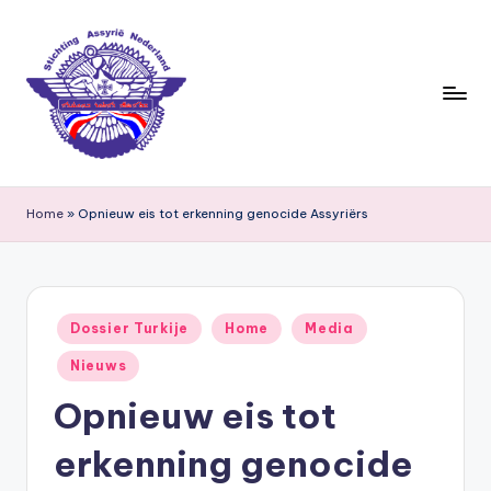
Ga
naar
de
inhoud
S
ti
Home
»
Opnieuw eis tot erkenning genocide Assyriërs
c
h
ti
Geplaatst
Dossier Turkije
Home
Media
in
n
Nieuws
g
Opnieuw eis tot
A
erkenning genocide
s