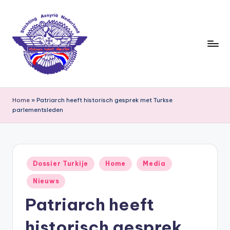
Ga
naar
de
inhoud
S
ti
Home
»
Patriarch heeft historisch gesprek met Turkse
parlementsleden
c
h
ti
Geplaatst
n
Dossier Turkije
Home
Media
in
g
Nieuws
A
Patriarch heeft
s
historisch gesprek