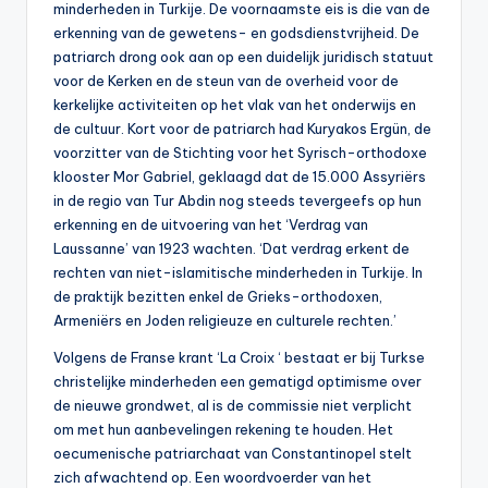
minderheden in Turkije. De voornaamste eis is die van de
erkenning van de gewetens- en godsdienstvrijheid. De
patriarch drong ook aan op een duidelijk juridisch statuut
voor de Kerken en de steun van de overheid voor de
kerkelijke activiteiten op het vlak van het onderwijs en
de cultuur. Kort voor de patriarch had Kuryakos Ergün, de
voorzitter van de Stichting voor het Syrisch-orthodoxe
klooster Mor Gabriel, geklaagd dat de 15.000 Assyriërs
in de regio van Tur Abdin nog steeds tevergeefs op hun
erkenning en de uitvoering van het ‘Verdrag van
Laussanne’ van 1923 wachten. ‘Dat verdrag erkent de
rechten van niet-islamitische minderheden in Turkije. In
de praktijk bezitten enkel de Grieks-orthodoxen,
Armeniërs en Joden religieuze en culturele rechten.’
Volgens de Franse krant ‘La Croix ‘ bestaat er bij Turkse
christelijke minderheden een gematigd optimisme over
de nieuwe grondwet, al is de commissie niet verplicht
om met hun aanbevelingen rekening te houden. Het
oecumenische patriarchaat van Constantinopel stelt
zich afwachtend op. Een woordvoerder van het