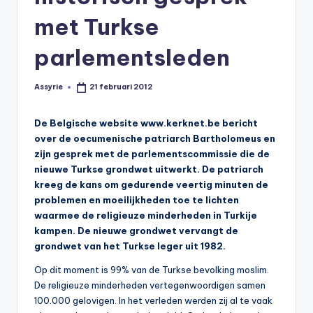
s
met Turkse
y
ri
parlementsleden
ë
Assyrie
21 februari 2012
Geplaatst
N
door
e
De Belgische website www.kerknet.be bericht
over de oecumenische patriarch Bartholomeus en
d
zijn gesprek met de parlementscommissie die de
e
nieuwe Turkse grondwet uitwerkt. De patriarch
kreeg de kans om gedurende veertig minuten de
rl
problemen en moeilijkheden toe te lichten
a
waarmee de religieuze minderheden in Turkije
kampen. De nieuwe grondwet vervangt de
n
grondwet van het Turkse leger uit 1982.
d
Op dit moment is 99% van de Turkse bevolking moslim.
De religieuze minderheden vertegenwoordigen samen
100.000 gelovigen. In het verleden werden zij al te vaak