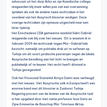
advocaat uit het dorp Arbo en zijn Koerdische collega
reageerden blij maar willen pas van een overwinning
spreken als ook de andere twee rechtzaken in het
voordeel van het Assyrisch klooster eindigen. Deze
overige rechtzaken zijn opnieuw uitgesteld naar een
later tijdstip.
Het Enschedese CDA gemeente raadslid Sabri Gabriël
reageerde ook blij over het nieuws: ‘Dit is waarom ik in
februari 2009 de rechtzaak tegen Mor-Gabriël heb
bezocht, namelijk om politieke druk uit te oefenen op
Turkije om dit soort juridische pesterijen tegen de lokale,
Assyrische bevolking aan het licht te brengen en
publiekelijk af te keuren. Het recht heeft ditmaal in
Turkije gezegevierd.’
Ook het Proviciaal Statenlid Attiya Gamri was verheugd
met het nieuws. ‘Het Assyrische volk in Europa heeft een
enorme band met dit klooster in Zuidoost Turkije.
Negentig procent van de leraren van de Assyrische taal
is hier opgeleid door met name professor Issa Garis en
Zijne Eminentie de Bisschop Mor Timoteus Aktas.