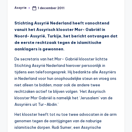
s
Assyrie
1 december 2011
Geplaatst
y
door
ri
Stichting Assyrië Nederland heeft vanochtend
vanuit het Assyrisch klooster Mor- Gabriël in
ë
Noord- Assyrië, Turkije, het bericht ontvangen dat
N
de eerste rechtzaak tegen de islamitische
aanklagers is gewonnen.
e
De secretaris van het Mor- Gabriël klooster lichtte
d
Stichting Assyrië Nederland hierover persoonlijk in
e
tijdens een telefoongesprek. Hij bedankte alle Assyriërs
in Nederland voor hun onophoudelijke steun en vroeg ons
rl
niet alleen te bidden, maar ook de andere twee
a
rechtzaken actief te blijven volgen. ‘Het Assyrisch
klooster Mor Gabriël is namelijk het ‘Jerusalem’ van de
n
Assyriërs uit Tur-Abdin.’
d
Het klooster heeft tot nu toe twee advocaten in de arm
genomen tegen de aantijgingen van de naburige
islamitische dorpen. Rudi Sumer, een Assyrische