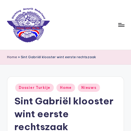
Ga
naar
de
inhoud
S
ti
Home
»
Sint Gabriël klooster wint eerste rechtszaak
c
h
ti
Geplaatst
Dossier Turkije
Home
Nieuws
in
n
Sint Gabriël klooster
g
wint eerste
A
s
rechtszaak